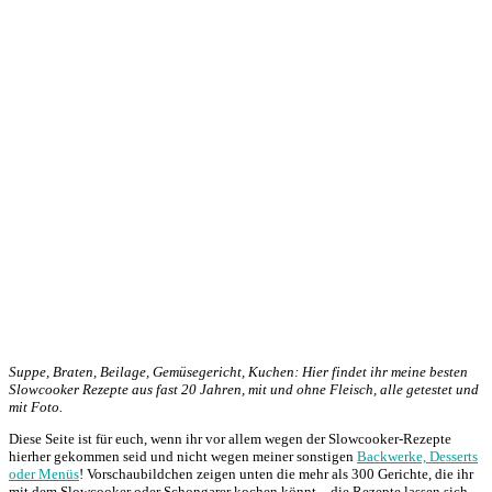
Suppe, Braten, Beilage, Gemüsegericht, Kuchen: Hier findet ihr meine besten
Slowcooker Rezepte aus fast 20 Jahren, mit und ohne Fleisch, alle getestet und
mit Foto.
Diese Seite ist für euch, wenn ihr vor allem wegen der Slowcooker-Rezepte
hierher gekommen seid und nicht wegen meiner sonstigen
Backwerke, Desserts
oder Menüs
! Vorschaubildchen zeigen unten die mehr als 300 Gerichte, die ihr
mit dem Slowcooker oder Schongarer kochen könnt – die Rezepte lassen sich