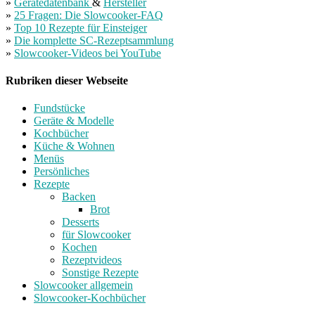
»
Gerätedatenbank
&
Hersteller
»
25 Fragen: Die Slowcooker-FAQ
»
Top 10 Rezepte für Einsteiger
»
Die komplette SC-Rezeptsammlung
»
Slowcooker-Videos bei YouTube
Rubriken dieser Webseite
Fundstücke
Geräte & Modelle
Kochbücher
Küche & Wohnen
Menüs
Persönliches
Rezepte
Backen
Brot
Desserts
für Slowcooker
Kochen
Rezeptvideos
Sonstige Rezepte
Slowcooker allgemein
Slowcooker-Kochbücher