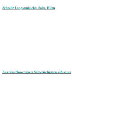
Schnelle Langsamküche: Salsa-Huhn
Aus dem Slowcooker: Schweinebraten süß-sauer