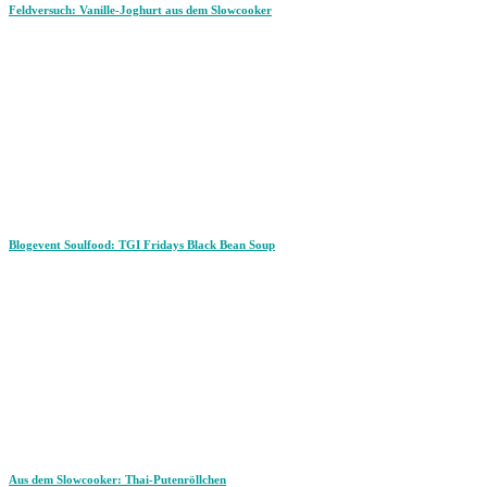
Feldversuch: Vanille-Joghurt aus dem Slowcooker
Blogevent Soulfood: TGI Fridays Black Bean Soup
Aus dem Slowcooker: Thai-Putenröllchen