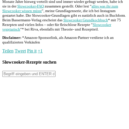
Monate Jahre hinweg verteilt sind und immer wieder gefragt werden, habe ich
sie in der
Slowcooker-FAQ
zusammen gestellt. Oder lest “
alles was ihr zum
Slowcooker wissen müsst
“, meine Grundlagenserie, die ich bei Instagram
gestartet habe. Die Slowcooker-Grundlagen gibt es natürlich auch in Buchform.
Beim Bassermann-Verlag erscheint das
Slowcooker Grundkochbuch
* mit 75
Rezepten und vielen Infos – oder für fleischlose Rezepte “
Slowcooker
vegetarisch
“* bei Riva, ebenfalls mit Theorie- und Rezeptteil.
Disclaimer:
*Amazon-Sponsorlink, als Amazon-Partner verdiene ich an
qualifizierten Verkäufen
Teilen
Tweet
Pin it
+1
Slowcooker-Rezepte suchen