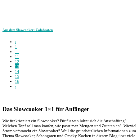
Aus dem Slowcooker: Colabraten
‹
1
…
11
12
13
14
15
16
›
Das Slowcooker 1×1 für Anfänger
Wie funktioniert ein Slowcooker? Für für wen lohnt sich die Anschaffung?
Welchen Topf soll man kaufen, wie passt man Mengen und Zutaten an? Wieviel
Strom verbraucht ein Slowcooker? Weil die grundsätzlichen Informationen zum
Thema Slowcooker, Schongaren und Crocky-Kochen in diesem Blog über viele