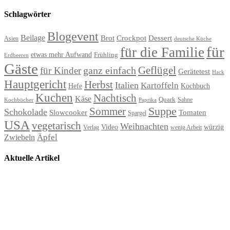
Schlagwörter
Blogevent
Beilage
Brot
Crockpot
Dessert
Asien
deutsche Küche
für
für die Familie
etwas mehr Aufwand
Frühling
Erdbeeren
Gäste
Geflügel
ganz einfach
für Kinder
Gerätetest
Hack
Hauptgericht
Herbst
Italien
Kartoffeln
Hefe
Kochbuch
Kuchen
Nachtisch
Käse
Quark
Sahne
Paprika
Kochbücher
Suppe
Sommer
Schokolade
Slowcooker
Tomaten
Spargel
USA
vegetarisch
Weihnachten
Video
würzig
Verlag
wenig Arbeit
Äpfel
Zwiebeln
Aktuelle Artikel