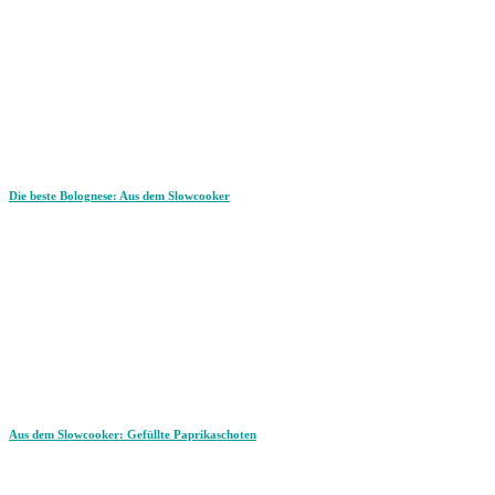
Die beste Bolognese: Aus dem Slowcooker
Aus dem Slowcooker: Gefüllte Paprikaschoten