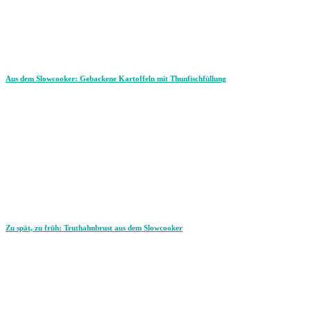
Aus dem Slowcooker: Gebackene Kartoffeln mit Thunfischfüllung
Zu spät, zu früh: Truthahnbrust aus dem Slowcooker