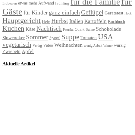
für
für die Familie
etwas mehr Aufwand
Frühling
Erdbeeren
Gäste
Geflügel
ganz einfach
für Kinder
Gerätetest
Hack
Hauptgericht
Herbst
Italien
Kartoffeln
Hefe
Kochbuch
Kuchen
Nachtisch
Schokolade
Käse
Quark
Sahne
Paprika
USA
Suppe
Sommer
Slowcooker
Tomaten
Spargel
vegetarisch
Weihnachten
Video
würzig
Verlag
wenig Arbeit
Winter
Äpfel
Zwiebeln
Aktuelle Artikel