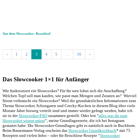
Aus dem Slowcooker: Roastbeef
‹
1
2
3
4
5
…
16
›
Das Slowcooker 1×1 für Anfänger
Wie funktioniert ein Slowcooker? Für für wen lohnt sich die Anschaffung?
Welchen Topf soll man kaufen, wie passt man Mengen und Zutaten an? Wieviel
Strom verbraucht ein Slowcooker? Weil die grundsätzlichen Informationen zum
Thema Slowcooker, Schongaren und Crocky-Kochen in diesem Blog über viele
Monate Jahre hinweg verteilt sind und immer wieder gefragt werden, habe ich
sie in der
Slowcooker-FAQ
zusammen gestellt. Oder lest “
alles was ihr zum
Slowcooker wissen müsst
“, meine Grundlagenserie, die ich bei Instagram
gestartet habe. Die Slowcooker-Grundlagen gibt es natürlich auch in Buchform.
Beim Bassermann-Verlag erscheint das
Slowcooker Grundkochbuch
* mit 75
Rezepten und vielen Infos – oder für fleischlose Rezepte “
Slowcooker