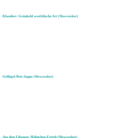
Klassiker: Grünkohl westfälische Art (Slowcooker)
Geflügel-Reis-Suppe (Slowcooker)
Aus dem Libanon: Hähnchen-Fatteh (Slowcooker)