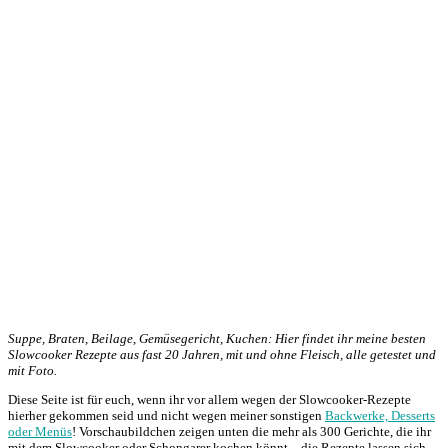
Suppe, Braten, Beilage, Gemüsegericht, Kuchen: Hier findet ihr meine besten
Slowcooker Rezepte aus fast 20 Jahren, mit und ohne Fleisch, alle getestet und
mit Foto.
Diese Seite ist für euch, wenn ihr vor allem wegen der Slowcooker-Rezepte
hierher gekommen seid und nicht wegen meiner sonstigen
Backwerke, Desserts
oder Menüs
! Vorschaubildchen zeigen unten die mehr als 300 Gerichte, die ihr
mit dem Slowcooker oder Schongarer kochen könnt – die Rezepte lassen sich