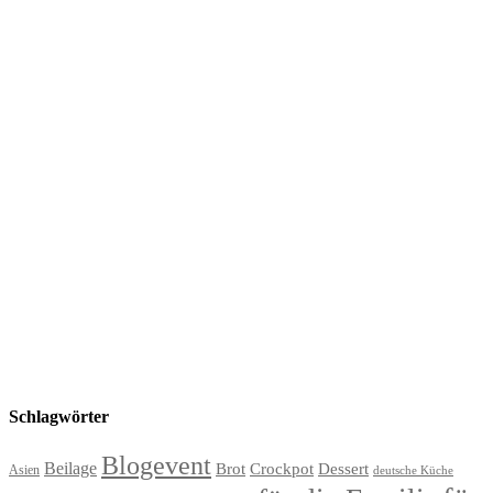
Schlagwörter
Blogevent
Beilage
Brot
Crockpot
Dessert
Asien
deutsche Küche