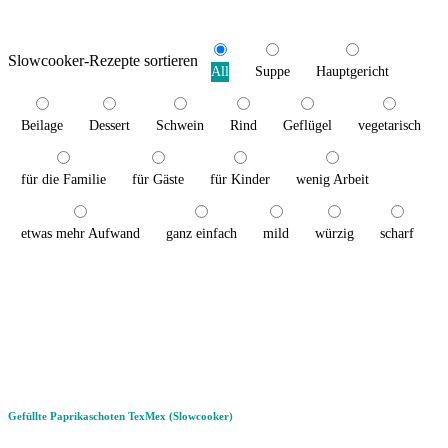
Slowcooker-Rezepte sortieren
All
Suppe
Hauptgericht
Beilage
Dessert
Schwein
Rind
Geflügel
vegetarisch
für die Familie
für Gäste
für Kinder
wenig Arbeit
etwas mehr Aufwand
ganz einfach
mild
würzig
scharf
Gefüllte Paprikaschoten TexMex (Slowcooker)