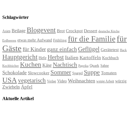
Schlagwörter
Blogevent
Beilage
Brot
Crockpot
Dessert
Asien
deutsche Küche
für
für die Familie
etwas mehr Aufwand
Frühling
Erdbeeren
Gäste
Geflügel
ganz einfach
für Kinder
Gerätetest
Hack
Hauptgericht
Herbst
Italien
Kartoffeln
Hefe
Kochbuch
Kuchen
Nachtisch
Käse
Quark
Sahne
Paprika
Kochbücher
Suppe
Sommer
Schokolade
Slowcooker
Tomaten
Spargel
USA
vegetarisch
Weihnachten
Video
würzig
Verlag
wenig Arbeit
Äpfel
Zwiebeln
Aktuelle Artikel