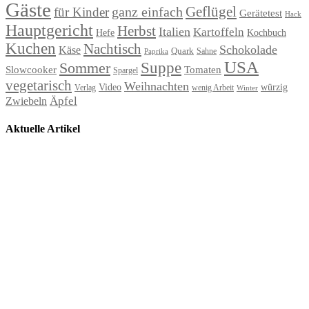
Gäste
Geflügel
ganz einfach
für Kinder
Gerätetest
Hack
Hauptgericht
Herbst
Italien
Kartoffeln
Hefe
Kochbuch
Kuchen
Nachtisch
Schokolade
Käse
Quark
Sahne
Paprika
USA
Suppe
Sommer
Slowcooker
Tomaten
Spargel
vegetarisch
Weihnachten
Video
würzig
Verlag
wenig Arbeit
Winter
Äpfel
Zwiebeln
Aktuelle Artikel