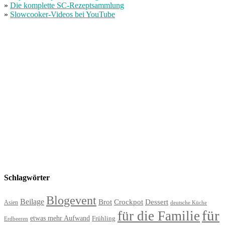
»
Die komplette SC-Rezeptsammlung
»
Slowcooker-Videos bei YouTube
Schlagwörter
Blogevent
Beilage
Brot
Crockpot
Dessert
Asien
deutsche Küche
für
für die Familie
etwas mehr Aufwand
Frühling
Erdbeeren