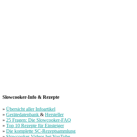
Slowcooker-Info & Rezepte
»
Übersicht aller Infoartikel
»
Gerätedatenbank
&
Hersteller
»
25 Fragen: Die Slowcooker-FAQ
»
Top 10 Rezepte für Einsteiger
»
Die komplette SC-Rezeptsammlung
»
Slowcooker-Videos bei YouTube