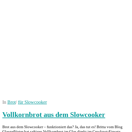
In
Brot
/
für Slowcooker
Vollkornbrot aus dem Slowcooker
Brot aus dem Slowcooker – funktioniert das? Ja, das tut es! Britta vom Blog
Glasgeflüster hat saftiges Vollkornbrot im Glas direkt im Crockpot-Einsatz