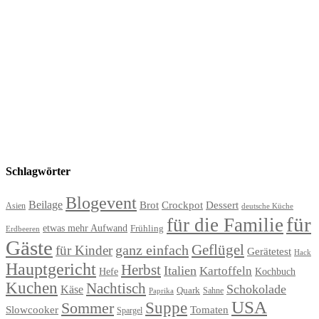
Schlagwörter
Blogevent
Beilage
Brot
Crockpot
Dessert
Asien
deutsche Küche
für
für die Familie
etwas mehr Aufwand
Frühling
Erdbeeren
Gäste
Geflügel
ganz einfach
für Kinder
Gerätetest
Hack
Hauptgericht
Herbst
Italien
Kartoffeln
Hefe
Kochbuch
Kuchen
Nachtisch
Schokolade
Käse
Quark
Sahne
Paprika
USA
Suppe
Sommer
Slowcooker
Tomaten
Spargel