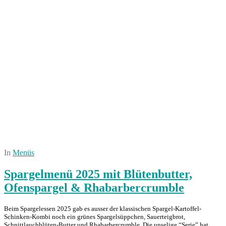
In
Menüs
Spargelmenü 2025 mit Blütenbutter,
Ofenspargel & Rhabarbercrumble
Beim Spargelessen 2025 gab es ausser der klassischen Spargel-Kartoffel-
Schinken-Kombi noch ein grünes Spargelsüppchen, Sauerteigbrot,
Schnittlauchblüten-Butter und Rhabarbercrumble. Die unselige “Serie” hat