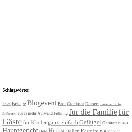
Schlagwörter
Blogevent
Beilage
Brot
Crockpot
Dessert
Asien
deutsche Küche
für
für die Familie
etwas mehr Aufwand
Frühling
Erdbeeren
Gäste
Geflügel
ganz einfach
für Kinder
Gerätetest
Hack
Hauptgericht
Herbst
Italien
Kartoffeln
Hefe
Kochbuch