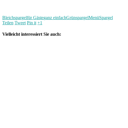
Bleichspargel
für Gäste
ganz einfach
Grünspargel
Menü
Spargel
Teilen
Tweet
Pin it
+1
Vielleicht interessiert Sie auch: