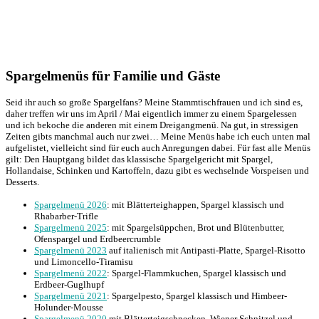
Spargelmenüs für Familie und Gäste
Seid ihr auch so große Spargelfans? Meine Stammtischfrauen und ich sind es,
daher treffen wir uns im April / Mai eigentlich immer zu einem Spargelessen
und ich bekoche die anderen mit einem Dreigangmenü. Na gut, in stressigen
Zeiten gibts manchmal auch nur zwei… Meine Menüs habe ich euch unten mal
aufgelistet, vielleicht sind für euch auch Anregungen dabei. Für fast alle Menüs
gilt: Den Hauptgang bildet das klassische Spargelgericht mit Spargel,
Hollandaise, Schinken und Kartoffeln, dazu gibt es wechselnde Vorspeisen und
Desserts.
Spargelmenü 2026
: mit Blätterteighappen, Spargel klassisch und
Rhabarber-Trifle
Spargelmenü 2025
: mit Spargelsüppchen, Brot und Blütenbutter,
Ofenspargel und Erdbeercrumble
Spargelmenü 2023
auf italienisch mit Antipasti-Platte, Spargel-Risotto
und Limoncello-Tiramisu
Spargelmenü 2022
: Spargel-Flammkuchen, Spargel klassisch und
Erdbeer-Guglhupf
Spargelmenü 2021
: Spargelpesto, Spargel klassisch und Himbeer-
Holunder-Mousse
Spargelmenü 2020
mit Blätterteigschnecken, Wiener Schnitzel und