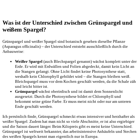
Was ist der Unterschied zwischen Grünspargel und
weißem Spargel?
Grünspargel und weißer Spargel sind botanisch gesehen dieselbe Pflanze
(Asparagus officinalis) – der Unterschied entsteht ausschließlich durch die
Anbauweise:
Weißer Spargel
(auch Blechspargel genannt) wächst komplett unter der
Erde. Er wird mit Erdwällen und Folien abgedeckt, damit kein Licht an
die Stangen gelangt. Ohne Licht findet keine Photosynthese statt,
weshalb kein Chlorophyll gebildet wird – die Stangen bleiben weiß.
Bleichspargel muss vor dem Kochen geschält werden, da die Schale zäh
und leicht bitter ist.
Grünspargel
wächst oberirdisch und ist damit dem Sonnenlicht
ausgesetzt. Durch die Photosynthese bildet er Chlorophyll und
bekommt seine grüne Farbe. Er muss meist nicht oder nur am unteren
Ende geschält werden.
Ich persönlich finde, Grünspargel schmeckt etwas intensiver und herzhafter als
weißer Spargel. Zudem hat man nicht so viele Abschnitte, er ist also ergiebiger
und die Saison dauert länger. Beim Kilopreis gibt es meist keine Unterschied.
Grünspargel ist weltweit bekannter, das arbeitsintensive Anhäufeln und Stechen
des weißen Spargels kennt man eigentlich nur in Europa.