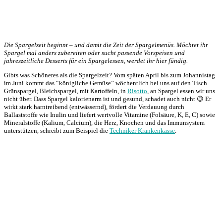
Die Spargelzeit beginnt – und damit die Zeit der Spargelmenüs. Möchtet ihr
Spargel mal anders zubereiten oder sucht passende Vorspeisen und
jahreszeitliche Desserts für ein Spargelessen, werdet ihr hier fündig.
Gibts was Schöneres als die Spargelzeit? Vom späten April bis zum Johannistag
im Juni kommt das “königliche Gemüse” wöchentlich bei uns auf den Tisch.
Grünspargel, Bleichspargel, mit Kartoffeln, in
Risotto
, an Spargel essen wir uns
nicht über. Dass Spargel kalorienarm ist und gesund, schadet auch nicht 😉 Er
wirkt stark harntreibend (entwässernd), fördert die Verdauung durch
Ballaststoffe wie Inulin und liefert wertvolle Vitamine (Folsäure, K, E, C) sowie
Mineralstoffe (Kalium, Calcium), die Herz, Knochen und das Immunsystem
unterstützen, schreibt zum Beispiel die
Techniker Krankenkasse
.