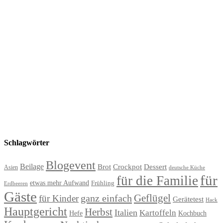
Schlagwörter
Blogevent
Beilage
Brot
Crockpot
Dessert
Asien
deutsche Küche
für
für die Familie
etwas mehr Aufwand
Frühling
Erdbeeren
Gäste
Geflügel
ganz einfach
für Kinder
Gerätetest
Hack
Hauptgericht
Herbst
Italien
Kartoffeln
Hefe
Kochbuch