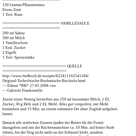
150 Gramm Pflaumenmus
Etwas Zimt
1 Teel. Rum
=========================== VANILLESAUCE
===========================
200 ml Sahne
500 ml Milch
1 Vanilleschote
1 Essl. Zucker
2 Eigelb
1 Teel. Speisestärke
============================== QUELLE
==============================
http://www.chefkoch.de/rezepte/622411162541184/
Original-Tschechische-Boehmische-Buchteln.html
— Erfasst *RK* 27.05.2008 von
— Gabriele Frankemölle
Zuerst einen Vorteig herstellen aus 250 ml lauwarmer Milch, 1 EL
Zucker, 30 g Hefe und 2 EL Mehl. Alles gut verquirlen, mit Mehl
bestäuben und 15 Min. an einem wärmeren Ort ohne Zugluft aufgehen
lassen.
Danach alle restlichen Zutaten (außer der Butter für die Form)
dazugeben und mit der Küchenmaschine ca. 10 Min. auf hoher Stufe
rühren, bis der Teig nicht mehr an der Schüssel klebt, sondern