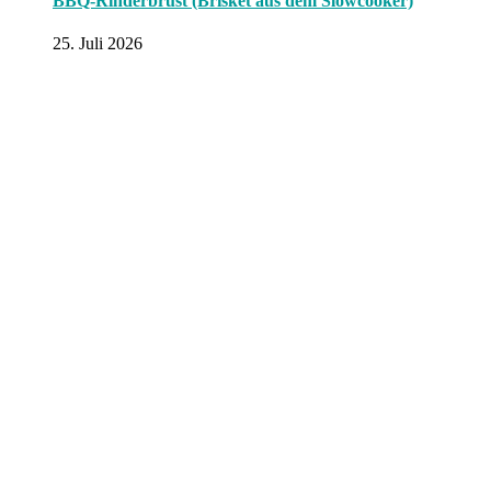
BBQ-Rinderbrust (Brisket aus dem Slowcooker)
25. Juli 2026