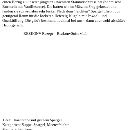
einen Bezug zu unserer jüngsten / nächsten Stammtischreise hat (böhmische
Buchteln mit Vanillesauce). Die hatten wir im März im Prag gekostet und
fanden sie schwer, aber sehr lecker. Nach dem “leichten” Spargel blieb noch
genügend Raum für die lockeren Hefeteig-Kugeln mit Powidl- und
Quarkfüllung. Die gibt’s bestimmt nochmal bei uns – dann aber wohl als süßes
Hauptgericht.
========== REZKONV-Rezept – RezkonvSuite v1.1
Titel: Thai-Suppe mit grünem Spargel
Kategorien: Suppe, Spargel, Meeresfrüchte
Menge: 6 Portionen