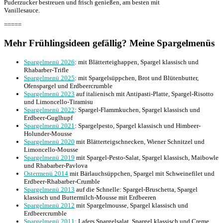
Puderzucker bestreuen und frisch genießen, am besten mit
Vanillesauce.
=====
Mehr Frühlingsideen gefällig? Meine Spargelmenüs
Spargelmenü 2026
: mit Blätterteighappen, Spargel klassisch und
Rhabarber-Trifle
Spargelmenü 2025
: mit Spargelsüppchen, Brot und Blütenbutter,
Ofenspargel und Erdbeercrumble
Spargelmenü 2023
auf italienisch mit Antipasti-Platte, Spargel-Risotto
und Limoncello-Tiramisu
Spargelmenü 2022
: Spargel-Flammkuchen, Spargel klassisch und
Erdbeer-Guglhupf
Spargelmenü 2021
: Spargelpesto, Spargel klassisch und Himbeer-
Holunder-Mousse
Spargelmenü 2020
mit Blätterteigschnecken, Wiener Schnitzel und
Limoncello-Mousse
Spargelmenü 2019
mit Spargel-Pesto-Salat, Spargel klassisch, Maibowle
und Rhabarber-Pavlova
Ostermenü 2014
mit Bärlauchsüppchen, Spargel mit Schweinefilet und
Erdbeer-Rhabarber-Crumble
Spargelmenü 2013
auf die Schnelle: Spargel-Bruschetta, Spargel
klassisch und Buttermilch-Mousse mit Erdbeeren
Spargelmenü 2012
mit Spargelmousse, Spargel klassisch und
Erdbeercrumble
Spargelmenü 2011:
Lafers Spargelsalat, Spargel klassisch und Creme