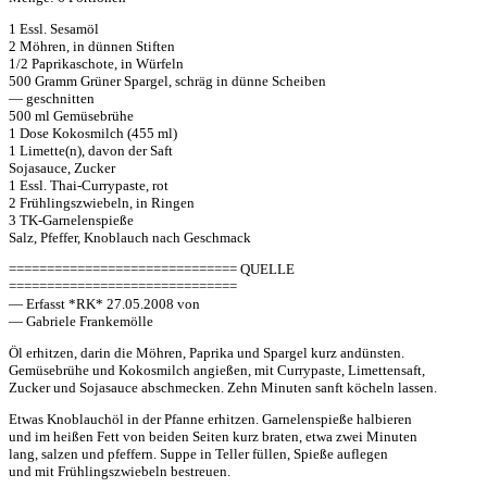
1 Essl. Sesamöl
2 Möhren, in dünnen Stiften
1/2 Paprikaschote, in Würfeln
500 Gramm Grüner Spargel, schräg in dünne Scheiben
— geschnitten
500 ml Gemüsebrühe
1 Dose Kokosmilch (455 ml)
1 Limette(n), davon der Saft
Sojasauce, Zucker
1 Essl. Thai-Currypaste, rot
2 Frühlingszwiebeln, in Ringen
3 TK-Garnelenspieße
Salz, Pfeffer, Knoblauch nach Geschmack
============================== QUELLE
==============================
— Erfasst *RK* 27.05.2008 von
— Gabriele Frankemölle
Öl erhitzen, darin die Möhren, Paprika und Spargel kurz andünsten.
Gemüsebrühe und Kokosmilch angießen, mit Currypaste, Limettensaft,
Zucker und Sojasauce abschmecken. Zehn Minuten sanft köcheln lassen.
Etwas Knoblauchöl in der Pfanne erhitzen. Garnelenspieße halbieren
und im heißen Fett von beiden Seiten kurz braten, etwa zwei Minuten
lang, salzen und pfeffern. Suppe in Teller füllen, Spieße auflegen
und mit Frühlingszwiebeln bestreuen.