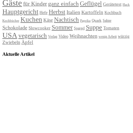
Gäste
Geflügel
ganz einfach
für Kinder
Gerätetest
Hack
Hauptgericht
Herbst
Italien
Kartoffeln
Hefe
Kochbuch
Kuchen
Nachtisch
Käse
Quark
Sahne
Paprika
Kochbücher
Suppe
Sommer
Schokolade
Slowcooker
Tomaten
Spargel
USA
vegetarisch
Weihnachten
Video
würzig
Verlag
wenig Arbeit
Äpfel
Zwiebeln
Aktuelle Artikel