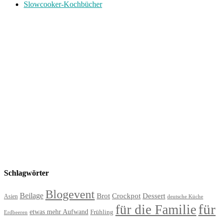
Slowcooker-Kochbücher
Schlagwörter
Blogevent
Beilage
Brot
Crockpot
Dessert
Asien
deutsche Küche
für
für die Familie
etwas mehr Aufwand
Frühling
Erdbeeren