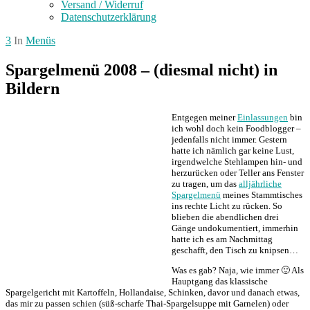
Versand / Widerruf
Datenschutzerklärung
3
In
Menüs
Spargelmenü 2008 – (diesmal nicht) in
Bildern
Entgegen meiner
Einlassungen
bin
ich wohl doch kein Foodblogger –
jedenfalls nicht immer. Gestern
hatte ich nämlich gar keine Lust,
irgendwelche Stehlampen hin- und
herzurücken oder Teller ans Fenster
zu tragen, um das
alljährliche
Spargelmenü
meines Stammtisches
ins rechte Licht zu rücken. So
blieben die abendlichen drei
Gänge undokumentiert, immerhin
hatte ich es am Nachmittag
geschafft, den Tisch zu knipsen…
Was es gab? Naja, wie immer 🙂 Als
Hauptgang das klassische
Spargelgericht mit Kartoffeln, Hollandaise, Schinken, davor und danach etwas,
das mir zu passen schien (süß-scharfe Thai-Spargelsuppe mit Garnelen) oder