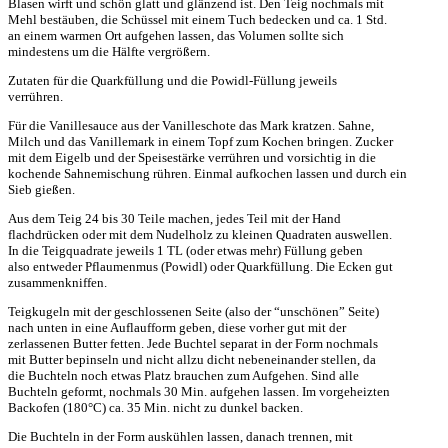
Blasen wirft und schön glatt und glänzend ist. Den Teig nochmals mit
Mehl bestäuben, die Schüssel mit einem Tuch bedecken und ca. 1 Std.
an einem warmen Ort aufgehen lassen, das Volumen sollte sich
mindestens um die Hälfte vergrößern.
Zutaten für die Quarkfüllung und die Powidl-Füllung jeweils
verrühren.
Für die Vanillesauce aus der Vanilleschote das Mark kratzen. Sahne,
Milch und das Vanillemark in einem Topf zum Kochen bringen. Zucker
mit dem Eigelb und der Speisestärke verrühren und vorsichtig in die
kochende Sahnemischung rühren. Einmal aufkochen lassen und durch ein
Sieb gießen.
Aus dem Teig 24 bis 30 Teile machen, jedes Teil mit der Hand
flachdrücken oder mit dem Nudelholz zu kleinen Quadraten auswellen.
In die Teigquadrate jeweils 1 TL (oder etwas mehr) Füllung geben
also entweder Pflaumenmus (Powidl) oder Quarkfüllung. Die Ecken gut
zusammenkniffen.
Teigkugeln mit der geschlossenen Seite (also der “unschönen” Seite)
nach unten in eine Auflaufform geben, diese vorher gut mit der
zerlassenen Butter fetten. Jede Buchtel separat in der Form nochmals
mit Butter bepinseln und nicht allzu dicht nebeneinander stellen, da
die Buchteln noch etwas Platz brauchen zum Aufgehen. Sind alle
Buchteln geformt, nochmals 30 Min. aufgehen lassen. Im vorgeheizten
Backofen (180°C) ca. 35 Min. nicht zu dunkel backen.
Die Buchteln in der Form auskühlen lassen, danach trennen, mit