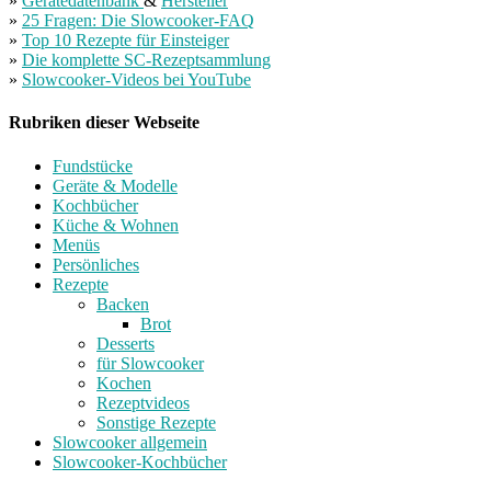
»
Gerätedatenbank
&
Hersteller
»
25 Fragen: Die Slowcooker-FAQ
»
Top 10 Rezepte für Einsteiger
»
Die komplette SC-Rezeptsammlung
»
Slowcooker-Videos bei YouTube
Rubriken dieser Webseite
Fundstücke
Geräte & Modelle
Kochbücher
Küche & Wohnen
Menüs
Persönliches
Rezepte
Backen
Brot
Desserts
für Slowcooker
Kochen
Rezeptvideos
Sonstige Rezepte
Slowcooker allgemein
Slowcooker-Kochbücher