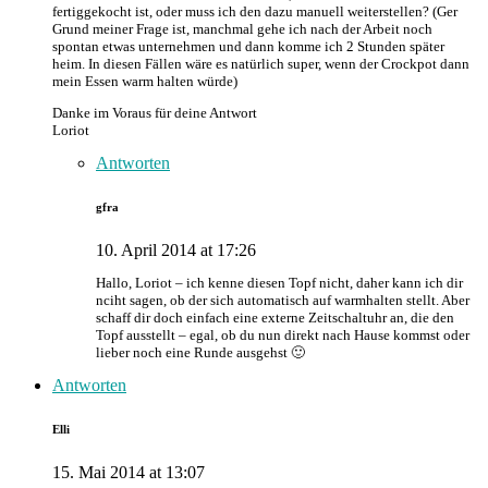
fertiggekocht ist, oder muss ich den dazu manuell weiterstellen? (Ger
Grund meiner Frage ist, manchmal gehe ich nach der Arbeit noch
spontan etwas unternehmen und dann komme ich 2 Stunden später
heim. In diesen Fällen wäre es natürlich super, wenn der Crockpot dann
mein Essen warm halten würde)
Danke im Voraus für deine Antwort
Loriot
Antworten
gfra
10. April 2014 at 17:26
Hallo, Loriot – ich kenne diesen Topf nicht, daher kann ich dir
nciht sagen, ob der sich automatisch auf warmhalten stellt. Aber
schaff dir doch einfach eine externe Zeitschaltuhr an, die den
Topf ausstellt – egal, ob du nun direkt nach Hause kommst oder
lieber noch eine Runde ausgehst 🙂
Antworten
Elli
15. Mai 2014 at 13:07