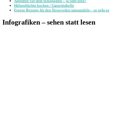
Anbraten vor dem Schongaren – ja oder nein?
Hülsenfrüchte kochen / Garzeittabelle
Eigene Rezepte für den Slowcooker umwandeln – so geht es
Infografiken – sehen statt lesen