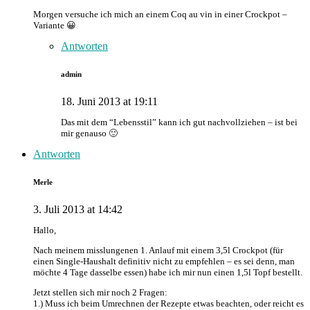
Morgen versuche ich mich an einem Coq au vin in einer Crockpot –
Variante 😀
Antworten
admin
18. Juni 2013 at 19:11
Das mit dem “Lebensstil” kann ich gut nachvollziehen – ist bei
mir genauso 🙂
Antworten
Merle
3. Juli 2013 at 14:42
Hallo,
Nach meinem misslungenen 1. Anlauf mit einem 3,5l Crockpot (für
einen Single-Haushalt definitiv nicht zu empfehlen – es sei denn, man
möchte 4 Tage dasselbe essen) habe ich mir nun einen 1,5l Topf bestellt.
Jetzt stellen sich mir noch 2 Fragen:
1.) Muss ich beim Umrechnen der Rezepte etwas beachten, oder reicht es