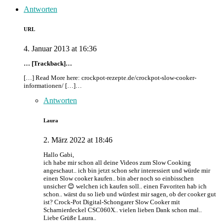
Antworten
URL
4. Januar 2013 at 16:36
… [Trackback]…
[…] Read More here: crockpot-rezepte.de/crockpot-slow-cooker-
informationen/ […]…
Antworten
Laura
2. März 2022 at 18:46
Hallo Gabi,
ich habe mir schon all deine Videos zum Slow Cooking
angeschaut.. ich bin jetzt schon sehr interessiert und würde mir
einen Slow cooker kaufen.. bin aber noch so einbisschen
unsicher 😊 welchen ich kaufen soll.. einen Favoriten hab ich
schon.. wärst du so lieb und würdest mir sagen, ob der cooker gut
ist? Crock-Pot Digital-Schongarer Slow Cooker mit
Scharnierdeckel CSC060X.. vielen lieben Dank schon mal..
Liebe Grüße Laura..