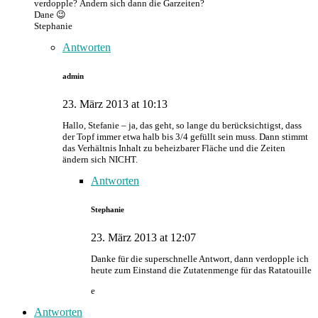
verdopple? Ändern sich dann die Garzeiten?
Dane 😉
Stephanie
Antworten
admin
23. März 2013 at 10:13
Hallo, Stefanie – ja, das geht, so lange du berücksichtigst, dass
der Topf immer etwa halb bis 3/4 gefüllt sein muss. Dann stimmt
das Verhältnis Inhalt zu beheizbarer Fläche und die Zeiten
ändern sich NICHT.
Antworten
Stephanie
23. März 2013 at 12:07
Danke für die superschnelle Antwort, dann verdopple ich
heute zum Einstand die Zutatenmenge für das Ratatouille
e
Antworten