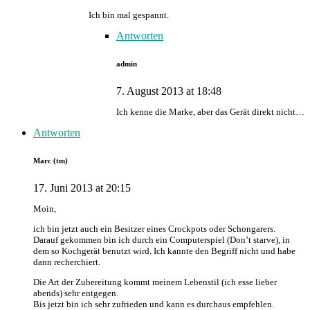
Ich bin mal gespannt.
Antworten
admin
7. August 2013 at 18:48
Ich kenne die Marke, aber das Gerät direkt nicht…
Antworten
Marc (tm)
17. Juni 2013 at 20:15
Moin,
ich bin jetzt auch ein Besitzer eines Crockpots oder Schongarers.
Darauf gekommen bin ich durch ein Computerspiel (Don’t starve), in
dem so Kochgerät benutzt wird. Ich kannte den Begriff nicht und habe
dann recherchiert.
Die Art der Zubereitung kommt meinem Lebenstil (ich esse lieber
abends) sehr entgegen.
Bis jetzt bin ich sehr zufrieden und kann es durchaus empfehlen.