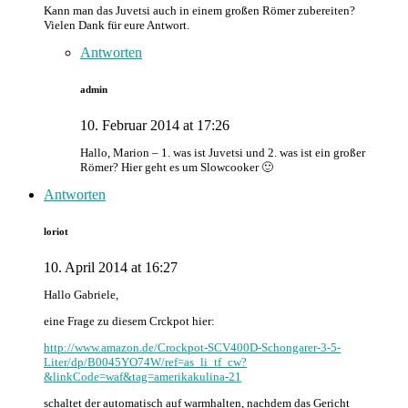
Kann man das Juvetsi auch in einem großen Römer zubereiten?
Vielen Dank für eure Antwort.
Antworten
admin
10. Februar 2014 at 17:26
Hallo, Marion – 1. was ist Juvetsi und 2. was ist ein großer
Römer? Hier geht es um Slowcooker 🙂
Antworten
loriot
10. April 2014 at 16:27
Hallo Gabriele,
eine Frage zu diesem Crckpot hier:
http://www.amazon.de/Crockpot-SCV400D-Schongarer-3-5-
Liter/dp/B0045YO74W/ref=as_li_tf_cw?
&linkCode=waf&tag=amerikakulina-21
schaltet der automatisch auf warmhalten, nachdem das Gericht