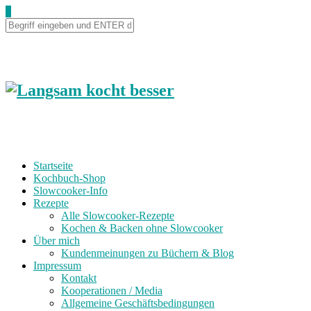
0
Startseite
Kochbuch-Shop
Slowcooker-Info
Rezepte
Alle Slowcooker-Rezepte
Kochen & Backen ohne Slowcooker
Über mich
Kundenmeinungen zu Büchern & Blog
Impressum
Kontakt
Kooperationen / Media
Allgemeine Geschäftsbedingungen