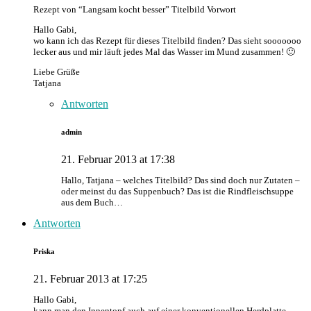
Rezept von “Langsam kocht besser” Titelbild Vorwort
Hallo Gabi,
wo kann ich das Rezept für dieses Titelbild finden? Das sieht sooooooo
lecker aus und mir läuft jedes Mal das Wasser im Mund zusammen! 🙂
Liebe Grüße
Tatjana
Antworten
admin
21. Februar 2013 at 17:38
Hallo, Tatjana – welches Titelbild? Das sind doch nur Zutaten –
oder meinst du das Suppenbuch? Das ist die Rindfleischsuppe
aus dem Buch…
Antworten
Priska
21. Februar 2013 at 17:25
Hallo Gabi,
kann man den Innentopf auch auf einer konventionellen Herdplatte