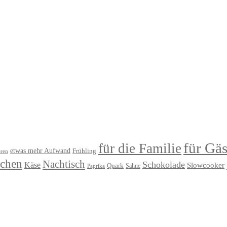
für Gäs
für die Familie
etwas mehr Aufwand
Frühling
ren
chen
Nachtisch
Schokolade
Käse
Slowcooker
Quark
Sahne
Paprika