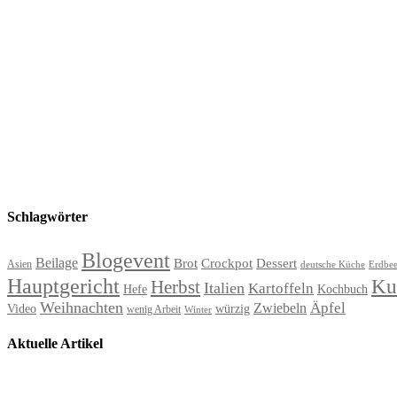
Schlagwörter
Blogevent
Beilage
Brot
Crockpot
Dessert
Asien
deutsche Küche
Erdbee
Hauptgericht
Ku
Herbst
Italien
Kartoffeln
Hefe
Kochbuch
Weihnachten
Äpfel
Zwiebeln
Video
würzig
wenig Arbeit
Winter
Aktuelle Artikel