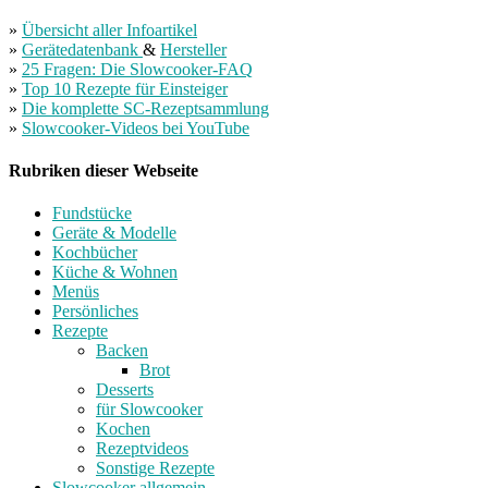
»
Übersicht aller Infoartikel
»
Gerätedatenbank
&
Hersteller
»
25 Fragen: Die Slowcooker-FAQ
»
Top 10 Rezepte für Einsteiger
»
Die komplette SC-Rezeptsammlung
»
Slowcooker-Videos bei YouTube
Rubriken dieser Webseite
Fundstücke
Geräte & Modelle
Kochbücher
Küche & Wohnen
Menüs
Persönliches
Rezepte
Backen
Brot
Desserts
für Slowcooker
Kochen
Rezeptvideos
Sonstige Rezepte
Slowcooker allgemein