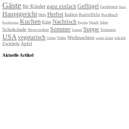
Gäste
Geflügel
ganz einfach
für Kinder
Gerätetest
Hack
Hauptgericht
Herbst
Italien
Kartoffeln
Hefe
Kochbuch
Kuchen
Nachtisch
Käse
Quark
Sahne
Paprika
Kochbücher
Suppe
Sommer
Schokolade
Slowcooker
Tomaten
Spargel
USA
vegetarisch
Weihnachten
Video
würzig
Verlag
wenig Arbeit
Äpfel
Zwiebeln
Aktuelle Artikel