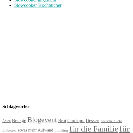
Slowcooker-Kochbücher
Schlagwörter
Blogevent
Beilage
Brot
Crockpot
Dessert
Asien
deutsche Küche
für
für die Familie
etwas mehr Aufwand
Frühling
Erdbeeren