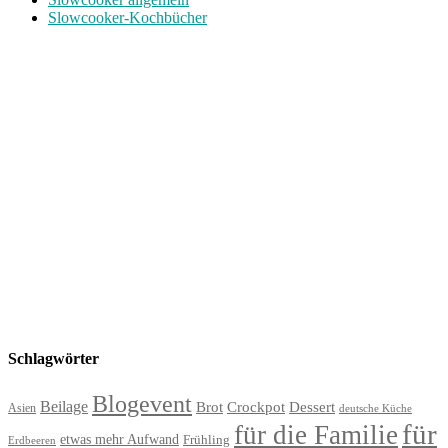
Slowcooker-Kochbücher
Schlagwörter
Blogevent
Beilage
Brot
Crockpot
Dessert
Asien
deutsche Küche
für
für die Familie
etwas mehr Aufwand
Frühling
Erdbeeren