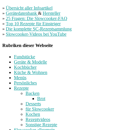
»
Übersicht aller Infoartikel
»
Gerätedatenbank
&
Hersteller
»
25 Fragen: Die Slowcooker-FAQ
»
Top 10 Rezepte für Einsteiger
»
Die komplette SC-Rezeptsammlung
»
Slowcooker-Videos bei YouTube
Rubriken dieser Webseite
Fundstücke
Geräte & Modelle
Kochbücher
Küche & Wohnen
Menüs
Persönliches
Rezepte
Backen
Brot
Desserts
für Slowcooker
Kochen
Rezeptvideos
Sonstige Rezepte
Slowcooker allgemein