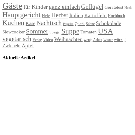
Gäste
Geflügel
ganz einfach
für Kinder
Gerätetest
Hack
Hauptgericht
Herbst
Italien
Kartoffeln
Hefe
Kochbuch
Kuchen
Nachtisch
Schokolade
Käse
Quark
Sahne
Paprika
USA
Suppe
Sommer
Slowcooker
Tomaten
Spargel
vegetarisch
Weihnachten
Video
würzig
Verlag
wenig Arbeit
Winter
Äpfel
Zwiebeln
Aktuelle Artikel