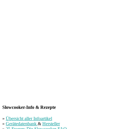
Slowcooker-Info & Rezepte
»
Übersicht aller Infoartikel
»
Gerätedatenbank
&
Hersteller
»
25 Fragen: Die Slowcooker-FAQ