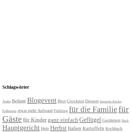
Schlagwörter
Blogevent
Beilage
Brot
Crockpot
Dessert
Asien
deutsche Küche
für
für die Familie
etwas mehr Aufwand
Frühling
Erdbeeren
Gäste
Geflügel
ganz einfach
für Kinder
Gerätetest
Hack
Hauptgericht
Herbst
Italien
Kartoffeln
Hefe
Kochbuch