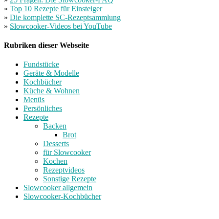
»
Top 10 Rezepte für Einsteiger
»
Die komplette SC-Rezeptsammlung
»
Slowcooker-Videos bei YouTube
Rubriken dieser Webseite
Fundstücke
Geräte & Modelle
Kochbücher
Küche & Wohnen
Menüs
Persönliches
Rezepte
Backen
Brot
Desserts
für Slowcooker
Kochen
Rezeptvideos
Sonstige Rezepte
Slowcooker allgemein
Slowcooker-Kochbücher