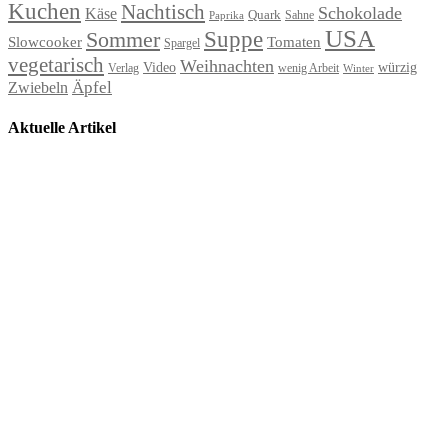
Kuchen
Nachtisch
Schokolade
Käse
Quark
Sahne
Paprika
USA
Suppe
Sommer
Slowcooker
Tomaten
Spargel
vegetarisch
Weihnachten
Video
würzig
Verlag
wenig Arbeit
Winter
Äpfel
Zwiebeln
Aktuelle Artikel