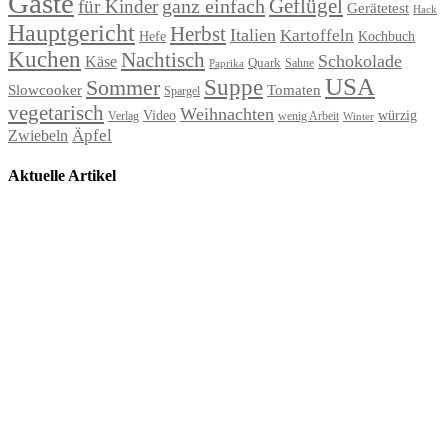
Gäste
Geflügel
ganz einfach
für Kinder
Gerätetest
Hack
Hauptgericht
Herbst
Italien
Kartoffeln
Hefe
Kochbuch
Kuchen
Nachtisch
Schokolade
Käse
Quark
Sahne
Paprika
USA
Suppe
Sommer
Slowcooker
Tomaten
Spargel
vegetarisch
Weihnachten
Video
würzig
Verlag
wenig Arbeit
Winter
Äpfel
Zwiebeln
Aktuelle Artikel