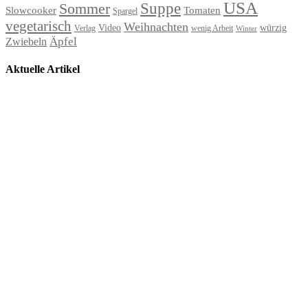
USA
Suppe
Sommer
Slowcooker
Tomaten
Spargel
vegetarisch
Weihnachten
Video
würzig
Verlag
wenig Arbeit
Winter
Äpfel
Zwiebeln
Aktuelle Artikel