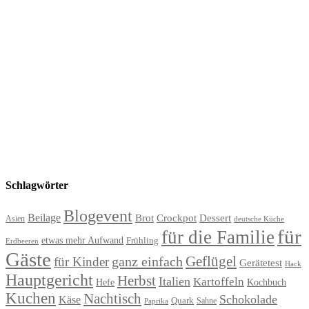
Schlagwörter
Blogevent
Beilage
Brot
Crockpot
Dessert
Asien
deutsche Küche
für
für die Familie
etwas mehr Aufwand
Frühling
Erdbeeren
Gäste
Geflügel
ganz einfach
für Kinder
Gerätetest
Hack
Hauptgericht
Herbst
Italien
Kartoffeln
Hefe
Kochbuch
Kuchen
Nachtisch
Schokolade
Käse
Quark
Sahne
Paprika