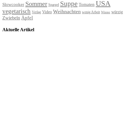
USA
Suppe
Sommer
Slowcooker
Tomaten
Spargel
vegetarisch
Weihnachten
Video
würzig
Verlag
wenig Arbeit
Winter
Äpfel
Zwiebeln
Aktuelle Artikel