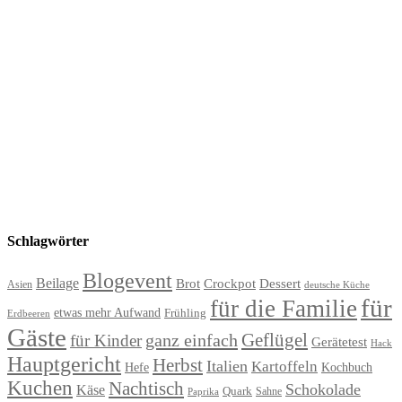
Schlagwörter
Blogevent
Beilage
Brot
Crockpot
Dessert
Asien
deutsche Küche
für
für die Familie
etwas mehr Aufwand
Frühling
Erdbeeren
Gäste
Geflügel
ganz einfach
für Kinder
Gerätetest
Hack
Hauptgericht
Herbst
Italien
Kartoffeln
Hefe
Kochbuch
Kuchen
Nachtisch
Schokolade
Käse
Quark
Sahne
Paprika