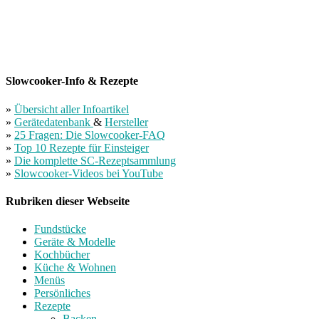
Slowcooker-Info & Rezepte
»
Übersicht aller Infoartikel
»
Gerätedatenbank
&
Hersteller
»
25 Fragen: Die Slowcooker-FAQ
»
Top 10 Rezepte für Einsteiger
»
Die komplette SC-Rezeptsammlung
»
Slowcooker-Videos bei YouTube
Rubriken dieser Webseite
Fundstücke
Geräte & Modelle
Kochbücher
Küche & Wohnen
Menüs
Persönliches
Rezepte
Backen