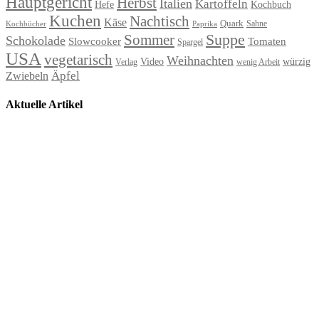
Hauptgericht
Herbst
Italien
Kartoffeln
Hefe
Kochbuch
Kuchen
Nachtisch
Käse
Quark
Sahne
Paprika
Kochbücher
Suppe
Sommer
Schokolade
Slowcooker
Tomaten
Spargel
USA
vegetarisch
Weihnachten
Video
würzig
Verlag
wenig Arbeit
Äpfel
Zwiebeln
Aktuelle Artikel