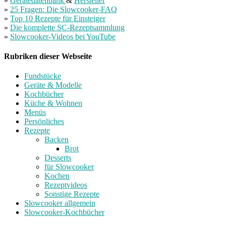
»
Gerätedatenbank
&
Hersteller
»
25 Fragen: Die Slowcooker-FAQ
»
Top 10 Rezepte für Einsteiger
»
Die komplette SC-Rezeptsammlung
»
Slowcooker-Videos bei YouTube
Rubriken dieser Webseite
Fundstücke
Geräte & Modelle
Kochbücher
Küche & Wohnen
Menüs
Persönliches
Rezepte
Backen
Brot
Desserts
für Slowcooker
Kochen
Rezeptvideos
Sonstige Rezepte
Slowcooker allgemein
Slowcooker-Kochbücher