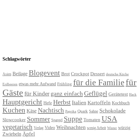
Schlagwörter
Blogevent
Beilage
Brot
Crockpot
Dessert
Asien
deutsche Küche
für
für die Familie
etwas mehr Aufwand
Frühling
Erdbeeren
Gäste
Geflügel
ganz einfach
für Kinder
Gerätetest
Hack
Hauptgericht
Herbst
Italien
Kartoffeln
Hefe
Kochbuch
Kuchen
Nachtisch
Schokolade
Käse
Quark
Sahne
Paprika
USA
Suppe
Sommer
Slowcooker
Tomaten
Spargel
vegetarisch
Weihnachten
Video
würzig
Verlag
wenig Arbeit
Winter
Äpfel
Zwiebeln