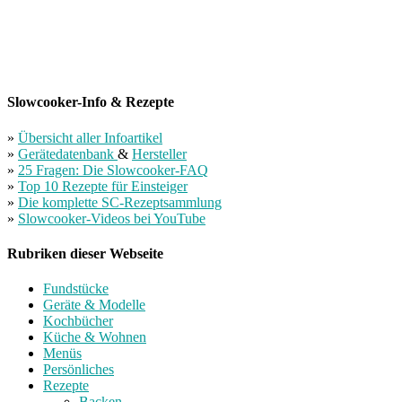
Slowcooker-Info & Rezepte
»
Übersicht aller Infoartikel
»
Gerätedatenbank
&
Hersteller
»
25 Fragen: Die Slowcooker-FAQ
»
Top 10 Rezepte für Einsteiger
»
Die komplette SC-Rezeptsammlung
»
Slowcooker-Videos bei YouTube
Rubriken dieser Webseite
Fundstücke
Geräte & Modelle
Kochbücher
Küche & Wohnen
Menüs
Persönliches
Rezepte
Backen