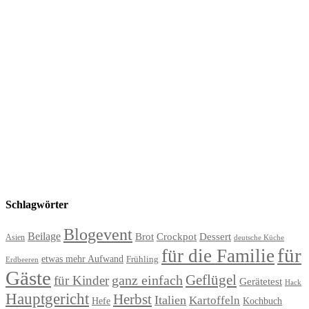
Schlagwörter
Blogevent
Beilage
Brot
Crockpot
Dessert
Asien
deutsche Küche
für
für die Familie
etwas mehr Aufwand
Frühling
Erdbeeren
Gäste
Geflügel
ganz einfach
für Kinder
Gerätetest
Hack
Hauptgericht
Herbst
Italien
Kartoffeln
Hefe
Kochbuch