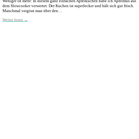
Weniger ist mehr: In diesem ganz einfachen Apfelkuchen habe ich Apfelmus aus
dem Slowcooker verwertet. Der Kuchen ist superlecker und hält sich gut frisch.
Manchmal vergisst man über den…
Weiter lesen →