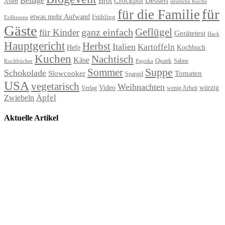
Beilage
Brot
Crockpot
Dessert
Asien
deutsche Küche
für
für die Familie
etwas mehr Aufwand
Frühling
Erdbeeren
Gäste
Geflügel
ganz einfach
für Kinder
Gerätetest
Hack
Hauptgericht
Herbst
Italien
Kartoffeln
Hefe
Kochbuch
Kuchen
Nachtisch
Käse
Quark
Sahne
Paprika
Kochbücher
Suppe
Sommer
Schokolade
Slowcooker
Tomaten
Spargel
USA
vegetarisch
Weihnachten
Video
würzig
Verlag
wenig Arbeit
Äpfel
Zwiebeln
Aktuelle Artikel