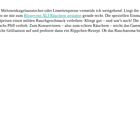
Melonenkugelausstecher oder Limettenpresse vermeide ich weitgehend. Liegt die m
en sie mir zum
Blogevent XLI Räuchern gestattet
gerade recht. Die speziellen Ein
Speisen einen milden Rauchgeschmack verleihen. Klingt gut – und war’s auch! Die
lachs Pfiff verlieh. Zum Konservieren – also zum echten Räuchern – reicht das Gare
liche Grillsaison auf und probiere dann ein Rippchen-Rezept. Ob das Raucharoma 