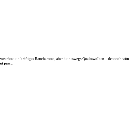
ntströmt ein kräftiges Raucharoma, aber keineswegs Qualmwolken – dennoch würde 
t passt.