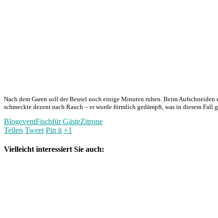
Nach dem Garen soll der Beutel noch einige Minuten ruhen. Beim Aufschneiden e
schmeckte dezent nach Rauch – er wurde förmlich gedämpft, was in diesem Fall gu
Blogevent
Fisch
für Gäste
Zitrone
Teilen
Tweet
Pin it
+1
Vielleicht interessiert Sie auch: