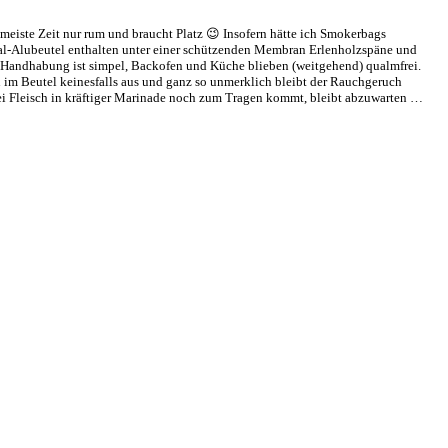
eiste Zeit nur rum und braucht Platz 😉 Insofern hätte ich Smokerbags
mal-Alubeutel enthalten unter einer schützenden Membran Erlenholzspäne und
 Handhabung ist simpel, Backofen und Küche blieben (weitgehend) qualmfrei.
n im Beutel keinesfalls aus und ganz so unmerklich bleibt der Rauchgeruch
bei Fleisch in kräftiger Marinade noch zum Tragen kommt, bleibt abzuwarten …