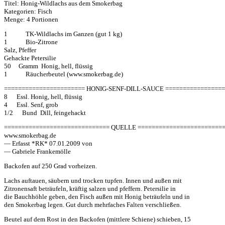
Titel: Honig-Wildlachs aus dem Smokerbag
Kategorien: Fisch
Menge: 4 Portionen
1 TK-Wildlachs im Ganzen (gut 1 kg)
1 Bio-Zitrone
Salz, Pfeffer
Gehackte Petersilie
50 Gramm Honig, hell, flüssig
1 Räucherbeutel (www.smokerbag.de)
======================= HONIG-SENF-DILL-SAUCE ================
8 Essl. Honig, hell, flüssig
4 Essl. Senf, grob
1/2 Bund Dill, feingehackt
============================== QUELLE ========================
www.smokerbag.de
— Erfasst *RK* 07.01.2009 von
— Gabriele Frankemölle
Backofen auf 250 Grad vorheizen.
Lachs auftauen, säubern und trocken tupfen. Innen und außen mit
Zitronensaft beträufeln, kräftig salzen und pfeffern. Petersilie in
die Bauchhöhle geben, den Fisch außen mit Honig beträufeln und in
den Smokerbag legen. Gut durch mehrfaches Falten verschließen.
Beutel auf dem Rost in den Backofen (mittlere Schiene) schieben, 15