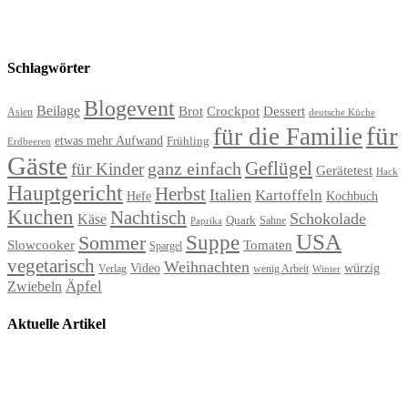
Schlagwörter
Blogevent
Beilage
Brot
Crockpot
Dessert
Asien
deutsche Küche
für
für die Familie
etwas mehr Aufwand
Frühling
Erdbeeren
Gäste
Geflügel
ganz einfach
für Kinder
Gerätetest
Hack
Hauptgericht
Herbst
Italien
Kartoffeln
Hefe
Kochbuch
Kuchen
Nachtisch
Schokolade
Käse
Quark
Sahne
Paprika
USA
Suppe
Sommer
Slowcooker
Tomaten
Spargel
vegetarisch
Weihnachten
Video
würzig
Verlag
wenig Arbeit
Winter
Äpfel
Zwiebeln
Aktuelle Artikel