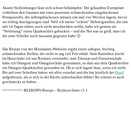
Akuter Stollenhunger lässt sich schwer bekämpfen: Die gekauften Exemplare
verkleben den Gaumen mit einer penetrant schmeckenden eingebackenen
Persipanrolle, die selbstgebackenen müssen erst mal vier Wochen lagern, bevor
sie richtig durchgezogen sind. Weil ich meine “echten” Hefeteigstollen, die erst
seit 14 Tagen ruhen, noch nicht anschneiden wollte, habe ich gestern als
“Notlösung” einen Quarkstollen gebacken – und die Not war so groß, dass ich
die erste Scheibe noch lauwarm gegessen habe 🙂
Das Rezept von der Mondamin-Webseite ergibt einen saftigen, fruchtig
schmeckenden Stollen, der nicht so arg viel Fett erhält. Statt Korinthen (nicht
im Haus) habe ich nur Rosinen verwendet, statt Zitronat und Zitronenschale
habe ich Orangeat und Orangenschale genommen, so dass aus dem Quarkstollen
ein Orangen-Quarkstollen geworden ist. Ob er sich lagern lässt, weiss ich nicht:
Bis auf zwei Scheiben haben wir alles verzehrt und die hat letztlich der
Hund
aufgefressen, als er sich in der Küche unbeobachtet fühlte! Ihr scheint es auch
geschmeckt zu haben….
========== REZKONV-Rezept – RezkonvSuite v1.1