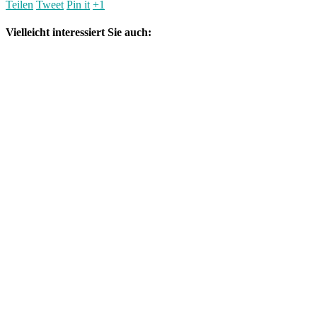
Teilen
Tweet
Pin it
+1
Vielleicht interessiert Sie auch: