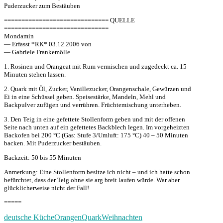
Puderzucker zum Bestäuben
============================== QUELLE
==============================
Mondamin
— Erfasst *RK* 03.12.2006 von
— Gabriele Frankemölle
1. Rosinen und Orangeat mit Rum vermischen und zugedeckt ca. 15
Minuten stehen lassen.
2. Quark mit Öl, Zucker, Vanillezucker, Orangenschale, Gewürzen und
Ei in eine Schüssel geben. Speisestärke, Mandeln, Mehl und
Backpulver zufügen und verrühren. Früchtemischung unterheben.
3. Den Teig in eine gefettete Stollenform geben und mit der offenen
Seite nach unten auf ein gefettetes Backblech legen. Im vorgeheizten
Backofen bei 200 °C (Gas: Stufe 3/Umluft: 175 °C) 40 – 50 Minuten
backen. Mit Puderzucker bestäuben.
Backzeit: 50 bis 55 Minuten
Anmerkung: Eine Stollenform besitze ich nicht – und ich hatte schon
befürchtet, dass der Teig ohne sie arg breit laufen würde. War aber
glücklicherweise nicht der Fall!
=====
deutsche Küche
Orangen
Quark
Weihnachten