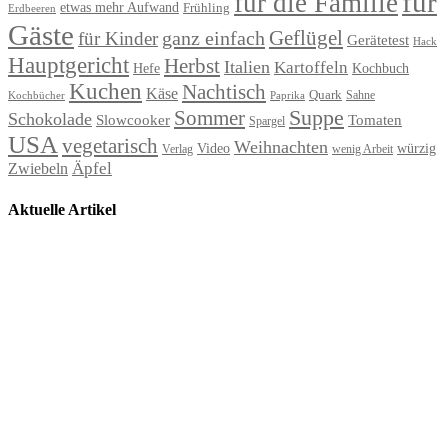
für
für die Familie
etwas mehr Aufwand
Frühling
Erdbeeren
Gäste
Geflügel
ganz einfach
für Kinder
Gerätetest
Hack
Hauptgericht
Herbst
Italien
Kartoffeln
Hefe
Kochbuch
Kuchen
Nachtisch
Käse
Quark
Sahne
Paprika
Kochbücher
Suppe
Sommer
Schokolade
Slowcooker
Tomaten
Spargel
USA
vegetarisch
Weihnachten
Video
würzig
Verlag
wenig Arbeit
Äpfel
Zwiebeln
Aktuelle Artikel