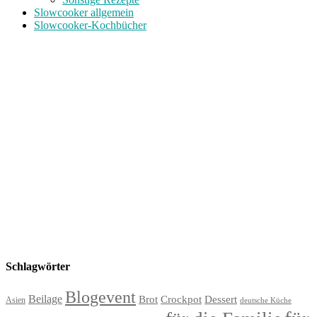
Slowcooker allgemein
Slowcooker-Kochbücher
Schlagwörter
Blogevent
Beilage
Brot
Crockpot
Dessert
Asien
deutsche Küche