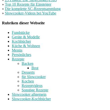
»
Top 10 Rezepte für Einsteiger
»
Die komplette SC-Rezeptsammlung
»
Slowcooker-Videos bei YouTube
Rubriken dieser Webseite
Fundstücke
Geräte & Modelle
Kochbücher
Küche & Wohnen
Menüs
Persönliches
Rezepte
Backen
Brot
Desserts
für Slowcooker
Kochen
Rezeptvideos
Sonstige Rezepte
Slowcooker allgemein
Slowcooker-Kochbücher