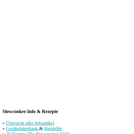
Slowcooker-Info & Rezepte
»
Übersicht aller Infoartikel
»
Gerätedatenbank
&
Hersteller
»
25 Fragen: Die Slowcooker-FAQ