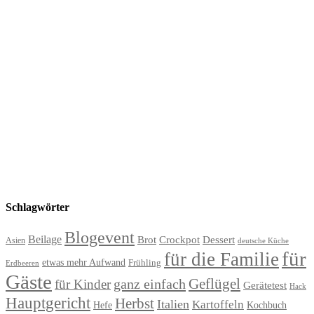
Schlagwörter
Blogevent
Beilage
Brot
Crockpot
Dessert
Asien
deutsche Küche
für
für die Familie
etwas mehr Aufwand
Frühling
Erdbeeren
Gäste
Geflügel
ganz einfach
für Kinder
Gerätetest
Hack
Hauptgericht
Herbst
Italien
Kartoffeln
Hefe
Kochbuch