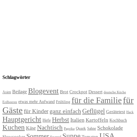
Schlagwörter
Blogevent
Beilage
Brot
Crockpot
Dessert
Asien
deutsche Küche
für
für die Familie
etwas mehr Aufwand
Frühling
Erdbeeren
Gäste
Geflügel
ganz einfach
für Kinder
Gerätetest
Hack
Hauptgericht
Herbst
Italien
Kartoffeln
Hefe
Kochbuch
Kuchen
Nachtisch
Schokolade
Käse
Quark
Sahne
Paprika
USA
Suppe
Sommer
Slowcooker
Tomaten