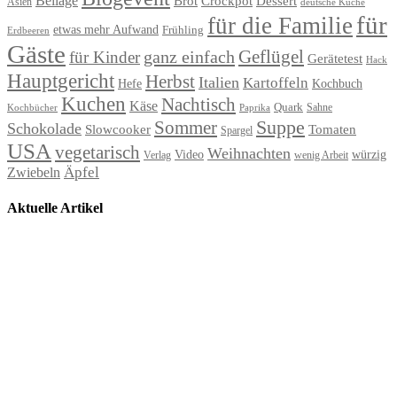
Beilage
Brot
Crockpot
Dessert
Asien
deutsche Küche
für
für die Familie
etwas mehr Aufwand
Frühling
Erdbeeren
Gäste
Geflügel
ganz einfach
für Kinder
Gerätetest
Hack
Hauptgericht
Herbst
Italien
Kartoffeln
Hefe
Kochbuch
Kuchen
Nachtisch
Käse
Quark
Sahne
Paprika
Kochbücher
Suppe
Sommer
Schokolade
Slowcooker
Tomaten
Spargel
USA
vegetarisch
Weihnachten
Video
würzig
Verlag
wenig Arbeit
Äpfel
Zwiebeln
Aktuelle Artikel