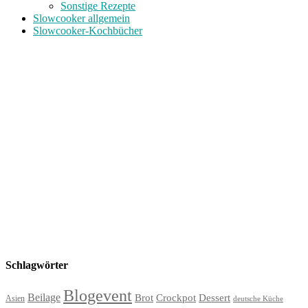
Sonstige Rezepte
Slowcooker allgemein
Slowcooker-Kochbücher
Schlagwörter
Blogevent
Beilage
Brot
Crockpot
Dessert
Asien
deutsche Küche