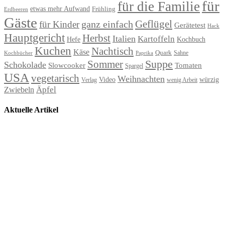
für
für die Familie
etwas mehr Aufwand
Frühling
Erdbeeren
Gäste
Geflügel
ganz einfach
für Kinder
Gerätetest
Hack
Hauptgericht
Herbst
Italien
Kartoffeln
Hefe
Kochbuch
Kuchen
Nachtisch
Käse
Quark
Sahne
Paprika
Kochbücher
Suppe
Sommer
Schokolade
Slowcooker
Tomaten
Spargel
USA
vegetarisch
Weihnachten
Video
würzig
Verlag
wenig Arbeit
Äpfel
Zwiebeln
Aktuelle Artikel