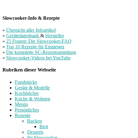
Slowcooker-Info & Rezepte
»
Übersicht aller Infoartikel
»
Gerätedatenbank
&
Hersteller
»
25 Fragen: Die Slowcooker-FAQ
»
Top 10 Rezepte für Einsteiger
»
Die komplette SC-Rezeptsammlung
»
Slowcooker-Videos bei YouTube
Rubriken dieser Webseite
Fundstücke
Geräte & Modelle
Kochbücher
Küche & Wohnen
Menüs
Persönliches
Rezepte
Backen
Brot
Desserts
für Slowcooker