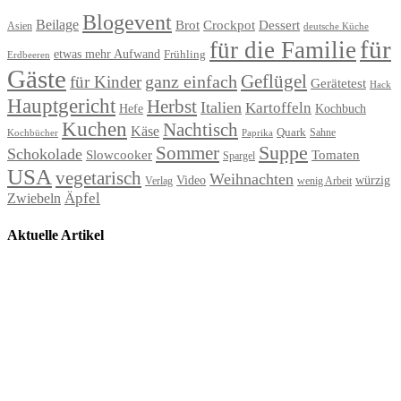
Blogevent
Beilage
Brot
Crockpot
Dessert
Asien
deutsche Küche
für
für die Familie
etwas mehr Aufwand
Frühling
Erdbeeren
Gäste
Geflügel
ganz einfach
für Kinder
Gerätetest
Hack
Hauptgericht
Herbst
Italien
Kartoffeln
Hefe
Kochbuch
Kuchen
Nachtisch
Käse
Quark
Sahne
Paprika
Kochbücher
Suppe
Sommer
Schokolade
Slowcooker
Tomaten
Spargel
USA
vegetarisch
Weihnachten
Video
würzig
Verlag
wenig Arbeit
Äpfel
Zwiebeln
Aktuelle Artikel