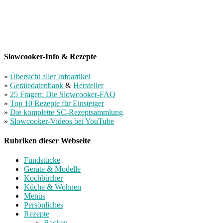
Slowcooker-Info & Rezepte
»
Übersicht aller Infoartikel
»
Gerätedatenbank
&
Hersteller
»
25 Fragen: Die Slowcooker-FAQ
»
Top 10 Rezepte für Einsteiger
»
Die komplette SC-Rezeptsammlung
»
Slowcooker-Videos bei YouTube
Rubriken dieser Webseite
Fundstücke
Geräte & Modelle
Kochbücher
Küche & Wohnen
Menüs
Persönliches
Rezepte
Backen