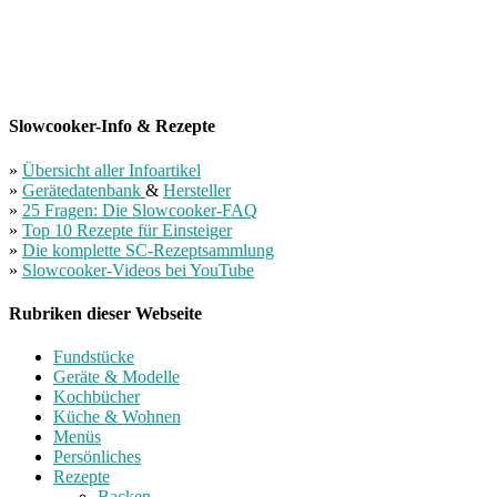
Slowcooker-Info & Rezepte
»
Übersicht aller Infoartikel
»
Gerätedatenbank
&
Hersteller
»
25 Fragen: Die Slowcooker-FAQ
»
Top 10 Rezepte für Einsteiger
»
Die komplette SC-Rezeptsammlung
»
Slowcooker-Videos bei YouTube
Rubriken dieser Webseite
Fundstücke
Geräte & Modelle
Kochbücher
Küche & Wohnen
Menüs
Persönliches
Rezepte
Backen