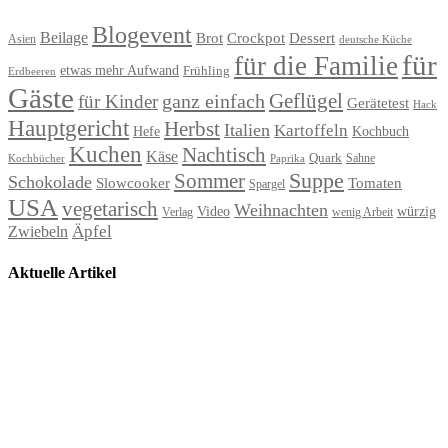
Blogevent
Beilage
Brot
Crockpot
Dessert
Asien
deutsche Küche
für
für die Familie
etwas mehr Aufwand
Frühling
Erdbeeren
Gäste
Geflügel
ganz einfach
für Kinder
Gerätetest
Hack
Hauptgericht
Herbst
Italien
Kartoffeln
Hefe
Kochbuch
Kuchen
Nachtisch
Käse
Quark
Sahne
Paprika
Kochbücher
Suppe
Sommer
Schokolade
Slowcooker
Tomaten
Spargel
USA
vegetarisch
Weihnachten
Video
würzig
Verlag
wenig Arbeit
Äpfel
Zwiebeln
Aktuelle Artikel