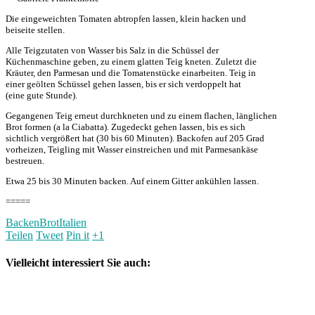
Die eingeweichten Tomaten abtropfen lassen, klein hacken und
beiseite stellen.
Alle Teigzutaten von Wasser bis Salz in die Schüssel der
Küchenmaschine geben, zu einem glatten Teig kneten. Zuletzt die
Kräuter, den Parmesan und die Tomatenstücke einarbeiten. Teig in
einer geölten Schüssel gehen lassen, bis er sich verdoppelt hat
(eine gute Stunde).
Gegangenen Teig erneut durchkneten und zu einem flachen, länglichen
Brot formen (a la Ciabatta). Zugedeckt gehen lassen, bis es sich
sichtlich vergrößert hat (30 bis 60 Minuten). Backofen auf 205 Grad
vorheizen, Teigling mit Wasser einstreichen und mit Parmesankäse
bestreuen.
Etwa 25 bis 30 Minuten backen. Auf einem Gitter ankühlen lassen.
=====
Backen
Brot
Italien
Teilen
Tweet
Pin it
+1
Vielleicht interessiert Sie auch: