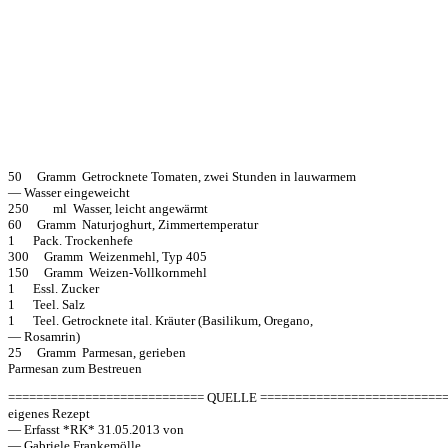
50 Gramm Getrocknete Tomaten, zwei Stunden in lauwarmem
— Wasser eingeweicht
250 ml Wasser, leicht angewärmt
60 Gramm Naturjoghurt, Zimmertemperatur
1 Pack. Trockenhefe
300 Gramm Weizenmehl, Typ 405
150 Gramm Weizen-Vollkornmehl
1 Essl. Zucker
1 Teel. Salz
1 Teel. Getrocknete ital. Kräuter (Basilikum, Oregano,
— Rosamrin)
25 Gramm Parmesan, gerieben
Parmesan zum Bestreuen
============================ QUELLE ==========================
eigenes Rezept
— Erfasst *RK* 31.05.2013 von
— Gabriele Frankemölle