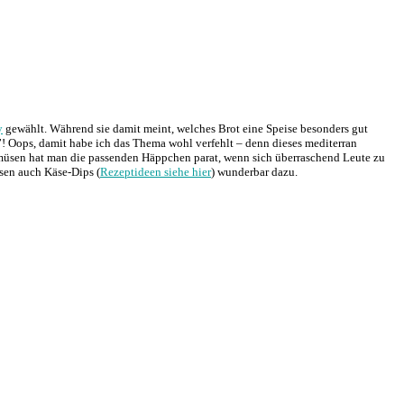
y
gewählt. Während sie damit meint, welches Brot eine Speise besonders gut
e”! Oops, damit habe ich das Thema wohl verfehlt – denn dieses mediterran
emüsen hat man die passenden Häppchen parat, wenn sich überraschend Leute zu
sen auch Käse-Dips (
Rezeptideen siehe hier
) wunderbar dazu.