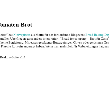
Tomaten-Brot
eiter” hat
Ninivepisces
als Motto für das fortlaufende Blogevent
Bread Baking Da
chnellen Überfliegen ganz anders interpretiert: “Bread for company – Brot für Gäst
keine Begleitung. Mit etwas gesalzener Butter, einigen Oliven oder gerösteten G
 Flasche Rotwein angesagt haben. Wenn man mehr Zeit für Vorbereitungen hat, pas
ezkonvSuite v1.4