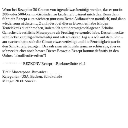
Wenn bei Rezepten 50 Gramm von irgendetwas benötigt werden, das es nur in
200- oder 500-Gramm-Gebinden zu kaufen gibt, ärgert mich das. Denn dann
führt ein Rezept zum nächsten (nur zum Reste-Aufbrauchen natürlich) und dann
wieder zum nächsten… Zumindest bei diesen Brownies habe ich den
Teufelskreis durchbrochen, indem ich statt der vorgeschlagenen Schoko-
Ganache die restliche Mascarpone als Frosting verwendet habe. Das schmeckte
sehr lecker vanillig-schokoladig und sah am ersten Tag aus wie auf dem Foto –
am zweiten hatte sich die Glasur etwas verfestigt und die Feuchtigkeit war in
den Schokoteig gezogen. Das sah zwar nicht mehr ganz so schön aus, aber es
schmeckte eher noch besser. Dieses Brownie-Rezept kommt definitiv in den
Ordner “Familienfavoriten”!
========== REZKONV-Rezept – RezkonvSuite v1.1
Titel: Mascarpone-Brownies
Kategorien: USA, Backen, Schokolade
Menge: 20 kl. Stücke