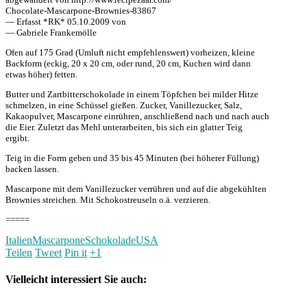
Chocolate-Mascarpone-Brownies-83867
— Erfasst *RK* 05.10.2009 von
— Gabriele Frankemölle
Ofen auf 175 Grad (Umluft nicht empfehlenswert) vorheizen, kleine
Backform (eckig, 20 x 20 cm, oder rund, 20 cm, Kuchen wird dann
etwas höher) fetten.
Butter und Zartbitterschokolade in einem Töpfchen bei milder Hitze
schmelzen, in eine Schüssel gießen. Zucker, Vanillezucker, Salz,
Kakaopulver, Mascarpone einrühren, anschließend nach und nach auch
die Eier. Zuletzt das Mehl unterarbeiten, bis sich ein glatter Teig
ergibt.
Teig in die Form geben und 35 bis 45 Minuten (bei höherer Füllung)
backen lassen.
Mascarpone mit dem Vanillezucker verrühren und auf die abgekühlten
Brownies streichen. Mit Schokostreuseln o.ä. verzieren.
=====
Italien
Mascarpone
Schokolade
USA
Teilen
Tweet
Pin it
+1
Vielleicht interessiert Sie auch: