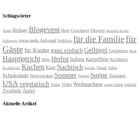
Schlagwörter
Blogevent
Beilage
Brot
Crockpot
Dessert
Asien
deutsche Küche
für
für die Familie
etwas mehr Aufwand
Frühling
Erdbeeren
Gäste
Geflügel
ganz einfach
für Kinder
Gerätetest
Hack
Hauptgericht
Herbst
Italien
Kartoffeln
Hefe
Kochbuch
Kuchen
Nachtisch
Käse
Quark
Sahne
Paprika
Kochbücher
Suppe
Sommer
Schokolade
Slowcooker
Tomaten
Spargel
USA
vegetarisch
Weihnachten
Video
würzig
Verlag
wenig Arbeit
Äpfel
Zwiebeln
Aktuelle Artikel