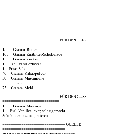
=========================== FÜR DEN TEIG
===========================
150 Gramm Butter
100 Gramm Zartbitter-Schokolade
150 Gramm Zucker
1 Teel. Vanillezucker
1 Prise Salz
40 Gramm Kakaopulver
50 Gramm Mascarpone
3 Eier
75 Gramm Mehl
=========================== FÜR DEN GUSS
===========================
150 Gramm Mascarpone
1 Essl. Vanillezucker, selbstgemacht
Schokodekor zum garnieren
============================== QUELLE
==============================
abgewandelt von http://www.recipezaar.com/