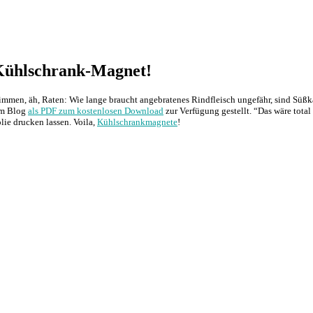
s Kühlschrank-Magnet!
en, äh, Raten: Wie lange braucht angebratenes Rindfleisch ungefähr, sind Süßkar
 im Blog
als PDF zum kostenlosen Download
zur Verfügung gestellt. “Das wäre tota
lie drucken lassen. Voila,
Kühlschrankmagnete
!