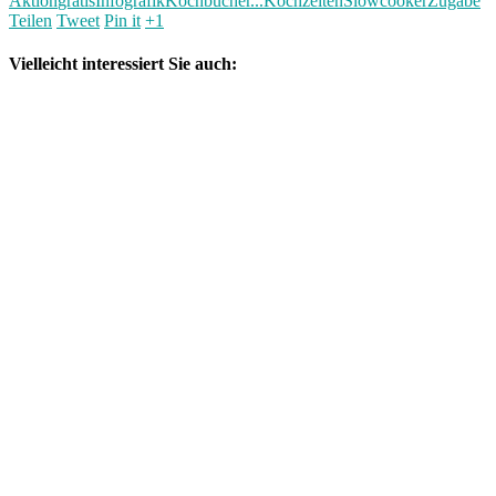
Aktion
gratis
Infografik
Kochbücher...
Kochzeiten
Slowcooker
Zugabe
Teilen
Tweet
Pin it
+1
Vielleicht interessiert Sie auch: