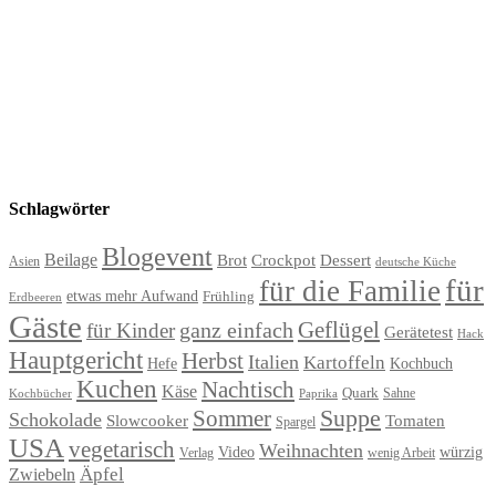
Schlagwörter
Blogevent
Beilage
Brot
Crockpot
Dessert
Asien
deutsche Küche
für
für die Familie
etwas mehr Aufwand
Frühling
Erdbeeren
Gäste
Geflügel
ganz einfach
für Kinder
Gerätetest
Hack
Hauptgericht
Herbst
Italien
Kartoffeln
Hefe
Kochbuch
Kuchen
Nachtisch
Käse
Quark
Sahne
Paprika
Kochbücher
Suppe
Sommer
Schokolade
Slowcooker
Tomaten
Spargel
USA
vegetarisch
Weihnachten
Video
würzig
Verlag
wenig Arbeit
Äpfel
Zwiebeln