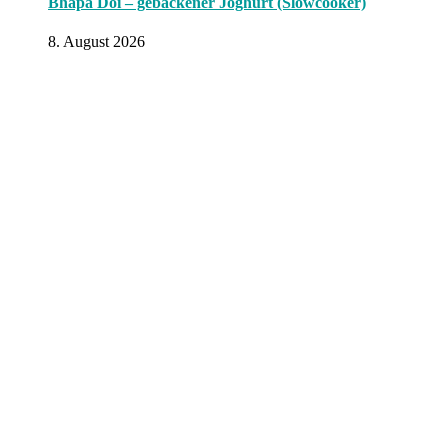
Bhapa Doi – gebackener Joghurt (Slowcooker)
8. August 2026