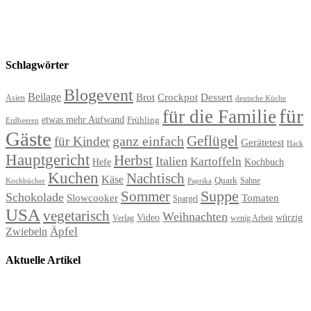
Schlagwörter
Blogevent
Beilage
Brot
Crockpot
Dessert
Asien
deutsche Küche
für
für die Familie
etwas mehr Aufwand
Frühling
Erdbeeren
Gäste
Geflügel
ganz einfach
für Kinder
Gerätetest
Hack
Hauptgericht
Herbst
Italien
Kartoffeln
Hefe
Kochbuch
Kuchen
Nachtisch
Käse
Quark
Sahne
Paprika
Kochbücher
Suppe
Sommer
Schokolade
Slowcooker
Tomaten
Spargel
USA
vegetarisch
Weihnachten
Video
würzig
Verlag
wenig Arbeit
Äpfel
Zwiebeln
Aktuelle Artikel