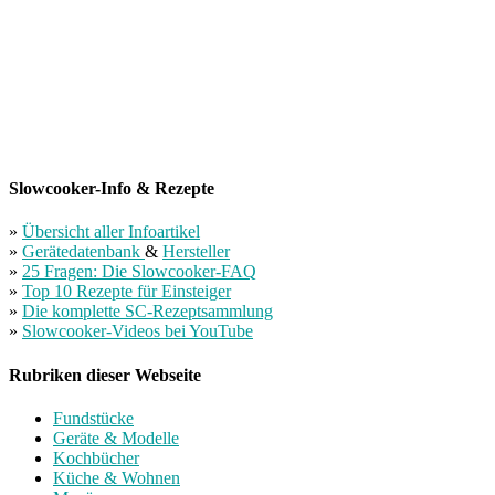
Slowcooker-Info & Rezepte
»
Übersicht aller Infoartikel
»
Gerätedatenbank
&
Hersteller
»
25 Fragen: Die Slowcooker-FAQ
»
Top 10 Rezepte für Einsteiger
»
Die komplette SC-Rezeptsammlung
»
Slowcooker-Videos bei YouTube
Rubriken dieser Webseite
Fundstücke
Geräte & Modelle
Kochbücher
Küche & Wohnen