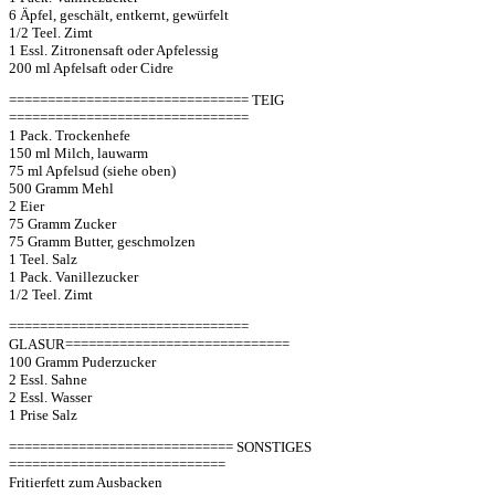
6 Äpfel, geschält, entkernt, gewürfelt
1/2 Teel. Zimt
1 Essl. Zitronensaft oder Apfelessig
200 ml Apfelsaft oder Cidre
=============================== TEIG
===============================
1 Pack. Trockenhefe
150 ml Milch, lauwarm
75 ml Apfelsud (siehe oben)
500 Gramm Mehl
2 Eier
75 Gramm Zucker
75 Gramm Butter, geschmolzen
1 Teel. Salz
1 Pack. Vanillezucker
1/2 Teel. Zimt
===============================
GLASUR=============================
100 Gramm Puderzucker
2 Essl. Sahne
2 Essl. Wasser
1 Prise Salz
============================= SONSTIGES
============================
Fritierfett zum Ausbacken