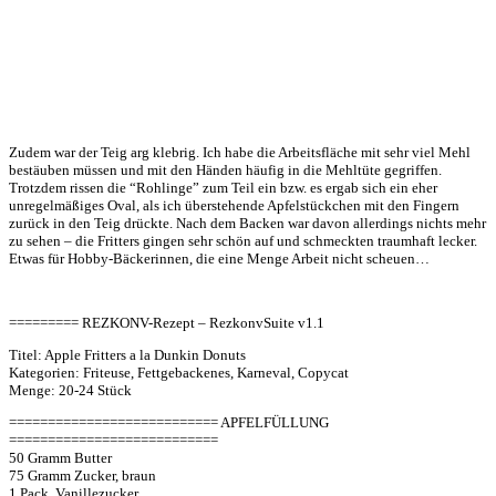
Zudem war der Teig arg klebrig. Ich habe die Arbeitsfläche mit sehr viel Mehl
bestäuben müssen und mit den Händen häufig in die Mehltüte gegriffen.
Trotzdem rissen die “Rohlinge” zum Teil ein bzw. es ergab sich ein eher
unregelmäßiges Oval, als ich überstehende Apfelstückchen mit den Fingern
zurück in den Teig drückte. Nach dem Backen war davon allerdings nichts mehr
zu sehen – die Fritters gingen sehr schön auf und schmeckten traumhaft lecker.
Etwas für Hobby-Bäckerinnen, die eine Menge Arbeit nicht scheuen…
========= REZKONV-Rezept – RezkonvSuite v1.1
Titel: Apple Fritters a la Dunkin Donuts
Kategorien: Friteuse, Fettgebackenes, Karneval, Copycat
Menge: 20-24 Stück
=========================== APFELFÜLLUNG
===========================
50 Gramm Butter
75 Gramm Zucker, braun
1 Pack. Vanillezucker