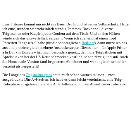
Eine Friteuse kommt mir nicht ins Haus. Der Grund ist reiner Selbstschutz: Hätte
ich eine, stünden wahrscheinlich ständig Pommes, Backhendl, diverse
Teigtaschen oder Krapfen jeder Couleur auf dem Tisch. Und an den Hüften
würde sich das unzweifelhaft zeigen… Wenn ich aber einmal einen Topf
Fritierfett “angesetzt” habe (für die sonntäglichen
Berliner
), dann nutze ich das
aus und probiere gleich mehrere Ausbackrezepte. Dieses hier – für Apple Fritter
a la Dunkin Donuts – hat mich besonders gereizt, denn die Teigbällchen mit
Apfelstücken bei der US-Kette schmecken köstlich, schön zimtig und süß. Auch
die Homemade-Version fand begeisterte Abnehmer und war ungleich schneller
verzehrt als hergestellt!
Die Länge des
Originalrezeptes
hätte mich schon warnen müssen – zwei
ausgedruckte Din-A-4-Seiten. Ich habe es dann leicht vereinfacht, eine Teig-
Ruhephase ausgelassen und die Apfelfüllung schon am Abend zuvor zubereitet