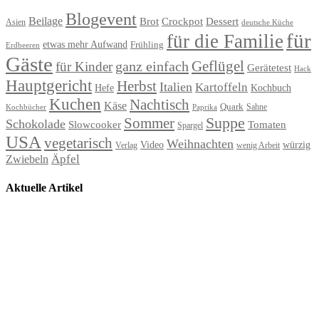
Blogevent
Beilage
Brot
Crockpot
Dessert
Asien
deutsche Küche
für
für die Familie
etwas mehr Aufwand
Frühling
Erdbeeren
Gäste
Geflügel
ganz einfach
für Kinder
Gerätetest
Hack
Hauptgericht
Herbst
Italien
Kartoffeln
Hefe
Kochbuch
Kuchen
Nachtisch
Käse
Quark
Sahne
Paprika
Kochbücher
Suppe
Sommer
Schokolade
Slowcooker
Tomaten
Spargel
USA
vegetarisch
Weihnachten
Video
würzig
Verlag
wenig Arbeit
Äpfel
Zwiebeln
Aktuelle Artikel