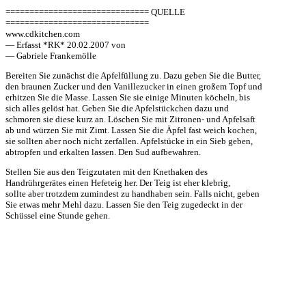
============================== QUELLE
==============================
www.cdkitchen.com
— Erfasst *RK* 20.02.2007 von
— Gabriele Frankemölle
Bereiten Sie zunächst die Apfelfüllung zu. Dazu geben Sie die Butter,
den braunen Zucker und den Vanillezucker in einen großem Topf und
erhitzen Sie die Masse. Lassen Sie sie einige Minuten köcheln, bis
sich alles gelöst hat. Geben Sie die Apfelstückchen dazu und
schmoren sie diese kurz an. Löschen Sie mit Zitronen- und Apfelsaft
ab und würzen Sie mit Zimt. Lassen Sie die Äpfel fast weich kochen,
sie sollten aber noch nicht zerfallen. Apfelstücke in ein Sieb geben,
abtropfen und erkalten lassen. Den Sud aufbewahren.
Stellen Sie aus den Teigzutaten mit den Knethaken des
Handrührgerätes einen Hefeteig her. Der Teig ist eher klebrig,
sollte aber trotzdem zumindest zu handhaben sein. Falls nicht, geben
Sie etwas mehr Mehl dazu. Lassen Sie den Teig zugedeckt in der
Schüssel eine Stunde gehen.