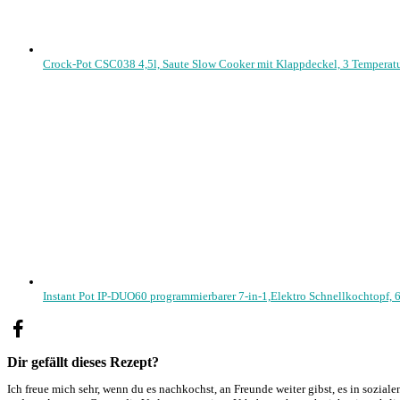
Crock-Pot CSC038 4,5l, Saute Slow Cooker mit Klappdeckel, 3 Temperatu
Instant Pot IP-DUO60 programmierbarer 7-in-1,Elektro Schnellkochtopf,
Dir gefällt dieses Rezept?
Ich freue mich sehr, wenn du es nachkochst, an Freunde weiter gibst, es in sozial