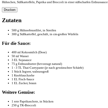
Hühnchen, Süßkartoffeln, Paprika und Broccoli in einer süßscharfen Erdnussauce:
Drucken
Zutaten
500 g Hühnerbrustfilet, in Streifen
300 g Süßkartoffel, geschält, in cm-großen Würfeln
Für die Sauce:
400 ml Kokosmilch (Dose)
50 ml Wasser
3 EL Sojasauce
75 g Erdnussbutter (bevorzugt natural)
1 - 3 TL Thai-Currypaste (je nach gewünschter Schärfe)
1 Stück Ingwer, walnussgroß
1 Knoblauchzehe
1 EL Fisch-Sauce
1 EL Zucker, braun
Weitere Gemüse:
1 rote Paprikaschote, in Stücken
250 g TK-Broccoli