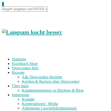
Skip
0
to
Recipe
Startseite
Kochbuch-Shop
Slowcooker-Info
Rezepte
Alle Slowcooker-Rezepte
Kochen & Backen ohne Slowcooker
Über mich
Kundenmeinungen zu Büchern & Blog
Impressum
Kontakt
Kooperationen / Media
Allgemeine Geschäftsbedingungen