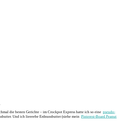
.
chmal die besten Gerichte – im Crockpot Express hatte ich so eine
pseudo-
ssbutter. Und ich lieeeebe Erdnussbutter (siehe mein
Pinterest-Board Peanut