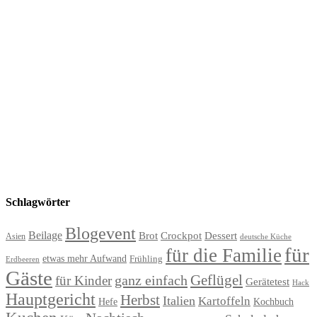
Schlagwörter
Blogevent
Beilage
Brot
Crockpot
Dessert
Asien
deutsche Küche
für
für die Familie
etwas mehr Aufwand
Frühling
Erdbeeren
Gäste
Geflügel
ganz einfach
für Kinder
Gerätetest
Hack
Hauptgericht
Herbst
Italien
Kartoffeln
Hefe
Kochbuch