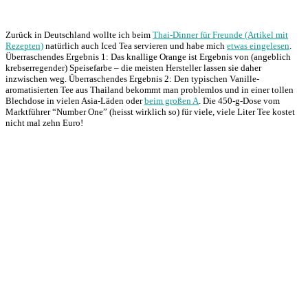
Zurück in Deutschland wollte ich beim
Thai-Dinner für Freunde (Artikel mit
Rezepten)
natürlich auch Iced Tea servieren und habe mich
etwas eingelesen
.
Überraschendes Ergebnis 1: Das knallige Orange ist Ergebnis von (angeblich
krebserregender) Speisefarbe – die meisten Hersteller lassen sie daher
inzwischen weg. Überraschendes Ergebnis 2: Den typischen Vanille-
aromatisierten Tee aus Thailand bekommt man problemlos und in einer tollen
Blechdose in vielen Asia-Läden oder
beim großen A
. Die 450-g-Dose vom
Marktführer “Number One” (heisst wirklich so) für viele, viele Liter Tee kostet
nicht mal zehn Euro!