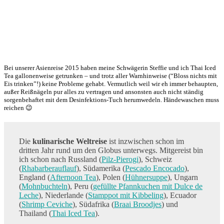
Bei unserer Asienreise 2015 haben meine Schwägerin Steffie und ich Thai Iced
Tea gallonenweise getrunken – und trotz aller Warnhinweise (“Bloss nichts mit
Eis trinken”!) keine Probleme gehabt. Vermutlich weil wir eh immer behaupten,
außer Reißnägeln pur alles zu vertragen und ansonsten auch nicht ständig
sorgenbehaftet mit dem Desinfektions-Tuch herumwedeln. Händewaschen muss
reichen 😉
Die
kulinarische Weltreise
ist inzwischen schon im
dritten Jahr rund um den Globus unterwegs. Mitgereist bin
ich schon nach Russland (
Pilz-Pierogi
), Schweiz
(
Rhabarberauflauf
), Südamerika (
Pescado Encocado
),
England (
Afternoon Tea
), Polen (
Hühnersuppe
), Ungarn
(
Mohnbuchteln
), Peru (
gefüllte Pfannkuchen mit Dulce de
Leche
), Niederlande (
Stamppot mit Kibbeling
), Ecuador
(
Shrimp Ceviche
), Südafrika (
Braai Broodjes
) und
Thailand (
Thai Iced Tea
).