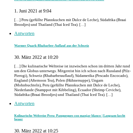
1. Juni 2021 at 9:04
[…] Peru (gefüllte Pfannkuchen mit Dulce de Leche), Südafrika (Braai
Broodjes) und Thailand (Thai Iced Tea). […]
Antworten
Warmer Quark-Rhabarber-Auflauf aus der Schweiz
30. März 2022 at 10:20
[…] Die kulinarische Weltreise ist inzwischen schon im dritten Jahr rund
um den Globus unterwegs. Mitgereist bin ich schon nach Russland (Pilz-
Pierogi), Schweiz (Rhabarberauflauf), Südamerika (Pescado Encocado),
England (Afternoon Tea), Polen (Hühnersuppe), Ungarn
(Mohnbuchteln), Peru (gefüllte Pfannkuchen mit Dulce de Leche),
Niederlande (Stamppot mit Kibbeling), Ecuador (Shrimp Ceviche),
Südafrika (Braai Broodjes) und Thailand (Thai Iced Tea). […]
Antworten
Kulinarische Weltreise Peru: Panqueques con manjar blanco | Langsam kocht
besser
30. März 2022 at 10:25