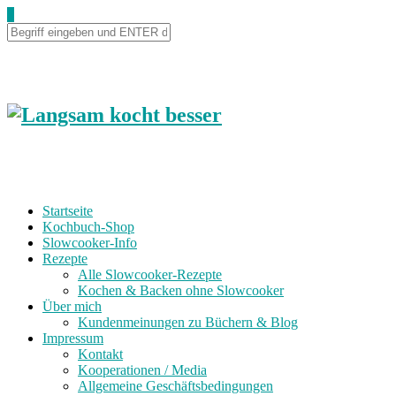
Skip
0
to
Recipe
Startseite
Kochbuch-Shop
Slowcooker-Info
Rezepte
Alle Slowcooker-Rezepte
Kochen & Backen ohne Slowcooker
Über mich
Kundenmeinungen zu Büchern & Blog
Impressum
Kontakt
Kooperationen / Media
Allgemeine Geschäftsbedingungen