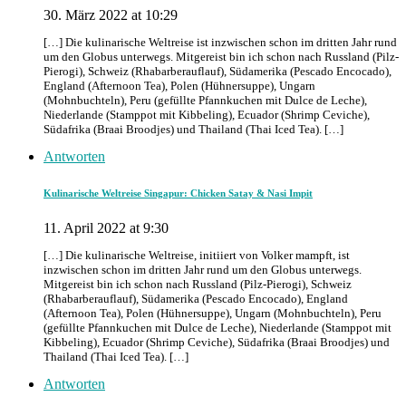
30. März 2022 at 10:29
[…] Die kulinarische Weltreise ist inzwischen schon im dritten Jahr rund
um den Globus unterwegs. Mitgereist bin ich schon nach Russland (Pilz-
Pierogi), Schweiz (Rhabarberauflauf), Südamerika (Pescado Encocado),
England (Afternoon Tea), Polen (Hühnersuppe), Ungarn
(Mohnbuchteln), Peru (gefüllte Pfannkuchen mit Dulce de Leche),
Niederlande (Stamppot mit Kibbeling), Ecuador (Shrimp Ceviche),
Südafrika (Braai Broodjes) und Thailand (Thai Iced Tea). […]
Antworten
Kulinarische Weltreise Singapur: Chicken Satay & Nasi Impit
11. April 2022 at 9:30
[…] Die kulinarische Weltreise, initiiert von Volker mampft, ist
inzwischen schon im dritten Jahr rund um den Globus unterwegs.
Mitgereist bin ich schon nach Russland (Pilz-Pierogi), Schweiz
(Rhabarberauflauf), Südamerika (Pescado Encocado), England
(Afternoon Tea), Polen (Hühnersuppe), Ungarn (Mohnbuchteln), Peru
(gefüllte Pfannkuchen mit Dulce de Leche), Niederlande (Stamppot mit
Kibbeling), Ecuador (Shrimp Ceviche), Südafrika (Braai Broodjes) und
Thailand (Thai Iced Tea). […]
Antworten