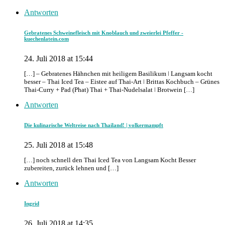
Antworten
Gebratenes Schweinefleisch mit Knoblauch und zweierlei Pfeffer -
kuechenlatein.com
24. Juli 2018 at 15:44
[…] – Gebratenes Hähnchen mit heiligem Basilikum ǀ Langsam kocht
besser – Thai Iced Tea – Eistee auf Thai-Art ǀ Brittas Kochbuch – Grünes
Thai-Curry + Pad (Phat) Thai + Thai-Nudelsalat ǀ Brotwein […]
Antworten
Die kulinarische Weltreise nach Thailand! | volkermampft
25. Juli 2018 at 15:48
[…] noch schnell den Thai Iced Tea von Langsam Kocht Besser
zubereiten, zurück lehnen und […]
Antworten
Ingrid
26. Juli 2018 at 14:35