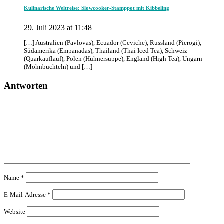
Kulinarische Weltreise: Slowcooker-Stamppot mit Kibbeling
29. Juli 2023 at 11:48
[…] Australien (Pavlovas), Ecuador (Ceviche), Russland (Pierogi),
Südamerika (Empanadas), Thailand (Thai Iced Tea), Schweiz
(Quarkauflauf), Polen (Hühnersuppe), England (High Tea), Ungarn
(Mohnbuchteln) und […]
Antworten
Name
*
E-Mail-Adresse
*
Website