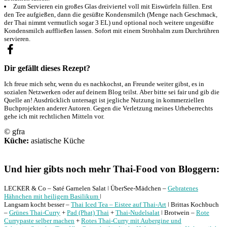
Zum Servieren ein großes Glas dreiviertel voll mit Eiswürfeln füllen. Erst
den Tee aufgießen, dann die gesüßte Kondensmilch (Menge nach Geschmack,
der Thai nimmt vermutlich sogar 3 EL) und optional noch weitere ungesüßte
Kondensmilch auffließen lassen. Sofort mit einem Strohhalm zum Durchrühren
servieren.
Dir gefällt dieses Rezept?
Ich freue mich sehr, wenn du es nachkochst, an Freunde weiter gibst, es in
sozialen Netzwerken oder auf deinem Blog teilst. Aber bitte sei fair und gib die
Quelle an! Ausdrücklich untersagt ist jegliche Nutzung in kommerziellen
Buchprojekten anderer Autoren. Gegen die Verletzung meines Urheberrechts
gehe ich mit rechtlichen Mitteln vor.
© gfra
Küche:
asiatische Küche
Und hier gibts noch mehr Thai-Food von Bloggern:
LECKER & Co – Saté Garnelen Salat ǀ ÜberSee-Mädchen –
Gebratenes
Hähnchen mit heiligem Basilikum
ǀ
Langsam kocht besser –
Thai Iced Tea – Eistee auf Thai-Art
ǀ Brittas Kochbuch
–
Grünes Thai-Curry
+
Pad (Phat) Thai
+
Thai-Nudelsalat
ǀ Brotwein –
Rote
Currypaste selber machen
+
Rotes Thai-Curry mit Aubergine und