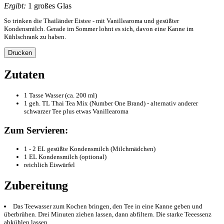
Ergibt:
1 großes Glas
So trinken die Thailänder Eistee - mit Vanillearoma und gesüßter
Kondensmilch. Gerade im Sommer lohnt es sich, davon eine Kanne im
Kühlschrank zu haben.
Drucken
Zutaten
1 Tasse Wasser (ca. 200 ml)
1 geh. TL Thai Tea Mix (Number One Brand) - alternativ anderer
schwarzer Tee plus etwas Vanillearoma
Zum Servieren:
1 - 2 EL gesüßte Kondensmilch (Milchmädchen)
1 EL Kondensmilch (optional)
reichlich Eiswürfel
Zubereitung
Das Teewasser zum Kochen bringen, den Tee in eine Kanne geben und
überbrühen. Drei Minuten ziehen lassen, dann abfiltern. Die starke Teeessenz
abkühlen lassen.