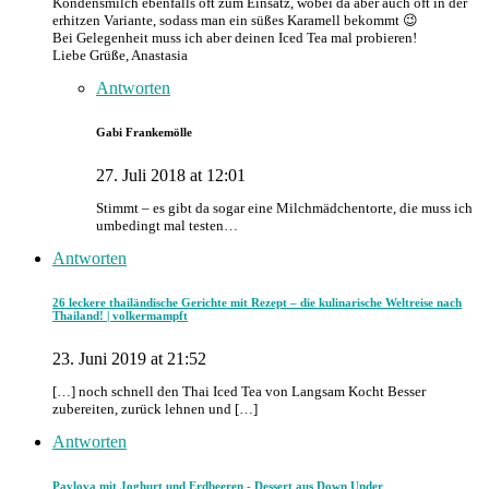
Kondensmilch ebenfalls oft zum Einsatz, wobei da aber auch oft in der
erhitzen Variante, sodass man ein süßes Karamell bekommt 😉
Bei Gelegenheit muss ich aber deinen Iced Tea mal probieren!
Liebe Grüße, Anastasia
Antworten
Gabi Frankemölle
27. Juli 2018 at 12:01
Stimmt – es gibt da sogar eine Milchmädchentorte, die muss ich
umbedingt mal testen…
Antworten
26 leckere thailändische Gerichte mit Rezept – die kulinarische Weltreise nach
Thailand! | volkermampft
23. Juni 2019 at 21:52
[…] noch schnell den Thai Iced Tea von Langsam Kocht Besser
zubereiten, zurück lehnen und […]
Antworten
Pavlova mit Joghurt und Erdbeeren - Dessert aus Down Under