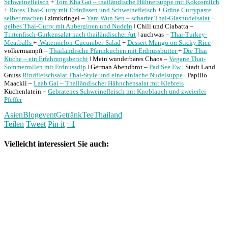
Schweinefleisch
+
Tom Kha Gai – thailändische Hühnersuppe mit Kokosmilch
+
Rotes Thai-Curry mit Erdnüssen und Schweinefleisch
+
Grüne Currypaste
selber machen
ǀ zimtkringel –
Yam Wun Sen – scharfer Thai-Glasnudelsalat
+
gelbes Thai-Curry mit Auberginen und Nudeln
ǀ Chili und Ciabatta –
Tintenfisch-Gurkensalat nach thailändischer Art
ǀ auchwas –
Thai-Turkey-
Meatballs
+
Watermelon-Cucumber-Salad
+
Dessert Mango on Sticky Rice
ǀ
volkermampft –
Thailändische Pfannkuchen mit Erdnussbutter
+
Die Thai
Küche – ein Erfahrungsbericht
ǀ Mein wunderbares Chaos –
Vegane Thai-
Sommerrollen mit Erdnussdip
ǀ German Abendbrot –
Pad See Ew
ǀ Stadt Land
Gnuss
Rindfleischsalat Thai-Style und eine einfache Nudelsuppe
ǀ Papilio
Maackii –
Laab Gai – Thailändischer Hähnchensalat mit Klebreis
ǀ
Küchenlatein –
Gebratenes Schweinefleisch mit Knoblauch und zweierlei
Pfeffer
Asien
Blogevent
Getränk
Tee
Thailand
Teilen
Tweet
Pin it
+1
Vielleicht interessiert Sie auch: