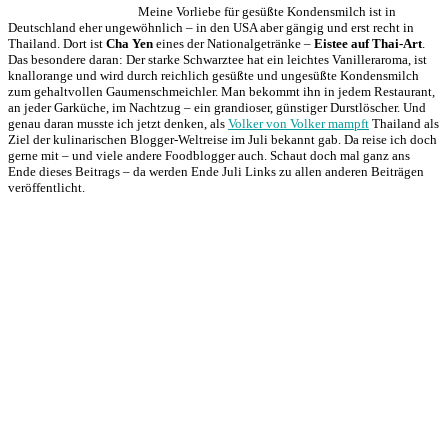
Meine Vorliebe für gesüßte Kondensmilch ist in
Deutschland eher ungewöhnlich – in den USA aber gängig und erst recht in
Thailand. Dort ist
Cha Yen
eines der Nationalgetränke –
Eistee auf Thai-Art
.
Das besondere daran: Der starke Schwarztee hat ein leichtes Vanilleraroma, ist
knallorange und wird durch reichlich gesüßte und ungesüßte Kondensmilch
zum gehaltvollen Gaumenschmeichler. Man bekommt ihn in jedem Restaurant,
an jeder Garküche, im Nachtzug – ein grandioser, günstiger Durstlöscher. Und
genau daran musste ich jetzt denken, als
Volker von Volker mampft
Thailand als
Ziel der kulinarischen Blogger-Weltreise im Juli bekannt gab. Da reise ich doch
gerne mit – und viele andere Foodblogger auch. Schaut doch mal ganz ans
Ende dieses Beitrags – da werden Ende Juli Links zu allen anderen Beiträgen
veröffentlicht.