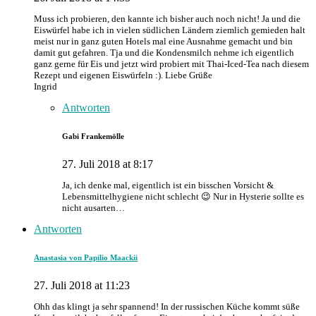
Muss ich probieren, den kannte ich bisher auch noch nicht! Ja und die
Eiswürfel habe ich in vielen südlichen Ländern ziemlich gemieden halt
meist nur in ganz guten Hotels mal eine Ausnahme gemacht und bin
damit gut gefahren. Tja und die Kondensmilch nehme ich eigentlich
ganz gerne für Eis und jetzt wird probiert mit Thai-Iced-Tea nach diesem
Rezept und eigenen Eiswürfeln :). Liebe Grüße
Ingrid
Antworten
Gabi Frankemölle
27. Juli 2018 at 8:17
Ja, ich denke mal, eigentlich ist ein bisschen Vorsicht &
Lebensmittelhygiene nicht schlecht 😉 Nur in Hysterie sollte es
nicht ausarten…
Antworten
Anastasia von Papilio Maackii
27. Juli 2018 at 11:23
Ohh das klingt ja sehr spannend! In der russischen Küche kommt süße