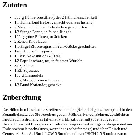
Zutaten
500 g Hühnerbrustfilet (oder 2 Hähnchenschenkel)
1 l Hühnerfond (selbst gemacht oder aus Instant)
2 Möhren, in feinste Scheibchen geschnitten
1⁄2 Stange Porree, in feinen Ringen
100 g grüne Bohnen, in Stücken
2 Zehen Knoblauch
1 Stängel Zitronengras, in 2cm-Stücke geschnitten
1–2 TL rote Currypaste
1 Dose Kokosmilch (400 ml)
1⁄2 Paprikaschote, rot, in feinsten Würfeln
Salz, Pfeffer
1 EL Sojasauce
100 g Glasnudeln
50 g Mungobohnen-Sprossen
1⁄2 Bund Koriander, gehackt
Zubereitung
Das Hühnchen in schmale Streifen schneiden (Schenkel ganz lassen) und in den
Keramikeinsatz des Slowcookers geben. Möhren, Porree, Bohnen, zerdrückten
Knoblauch, Zitronengras (alternativ 1 EL Zitronensaft) obenauf geben.
Hühnerbrühe mit Currypaste verrühren (ruhig erst mit weniger anfangen und am
Ende nochmals nachwürzen, wenn ihr es schärfer mögt) und über Fleisch und
Gemüse gießen. Auf Stufe LOW 5 Stunden oder auf HIGH 2,5 Stunden garen.