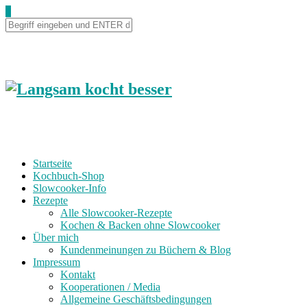
Skip
0
to
Recipe
Startseite
Kochbuch-Shop
Slowcooker-Info
Rezepte
Alle Slowcooker-Rezepte
Kochen & Backen ohne Slowcooker
Über mich
Kundenmeinungen zu Büchern & Blog
Impressum
Kontakt
Kooperationen / Media
Allgemeine Geschäftsbedingungen