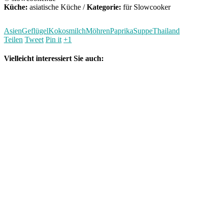
Küche:
asiatische Küche
/
Kategorie:
für Slowcooker
Asien
Geflügel
Kokosmilch
Möhren
Paprika
Suppe
Thailand
Teilen
Tweet
Pin it
+1
Vielleicht interessiert Sie auch: