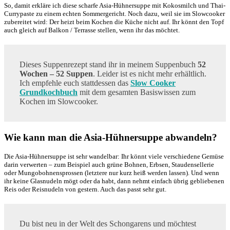
So, damit erkläre ich diese scharfe Asia-Hühnersuppe mit Kokosmilch und Thai-
Currypaste zu einem echten Sommergericht. Noch dazu, weil sie im Slowcooker
zubereitet wird: Der heizt beim Kochen die Küche nicht auf. Ihr könnt den Topf
auch gleich auf Balkon / Terrasse stellen, wenn ihr das möchtet.
Dieses Suppenrezept stand ihr in meinem Suppenbuch
52
Wochen – 52 Suppen
. Leider ist es nicht mehr erhältlich.
Ich empfehle euch stattdessen das
Slow Cooker
Grundkochbuch
mit dem gesamten Basiswissen zum
Kochen im Slowcooker.
Wie kann man die Asia-Hühnersuppe abwandeln?
Die Asia-Hühnersuppe ist sehr wandelbar: Ihr könnt viele verschiedene Gemüse
darin verwerten – zum Beispiel auch grüne Bohnen, Erbsen, Staudensellerie
oder Mungobohnensprossen (letztere nur kurz heiß werden lassen). Und wenn
ihr keine Glasnudeln mögt oder da habt, dann nehmt einfach übrig gebliebenen
Reis oder Reisnudeln von gestern. Auch das passt sehr gut.
Du bist neu in der Welt des Schongarens und möchtest