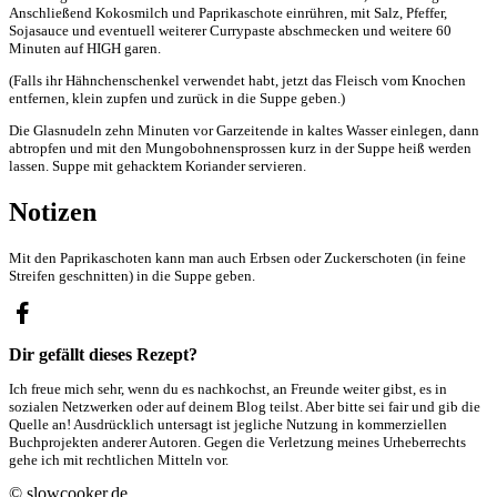
Anschließend Kokosmilch und Paprikaschote einrühren, mit Salz, Pfeffer,
Sojasauce und eventuell weiterer Currypaste abschmecken und weitere 60
Minuten auf HIGH garen.
(Falls ihr Hähnchenschenkel verwendet habt, jetzt das Fleisch vom Knochen
entfernen, klein zupfen und zurück in die Suppe geben.)
Die Glasnudeln zehn Minuten vor Garzeitende in kaltes Wasser einlegen, dann
abtropfen und mit den Mungobohnensprossen kurz in der Suppe heiß werden
lassen. Suppe mit gehacktem Koriander servieren.
Notizen
Mit den Paprikaschoten kann man auch Erbsen oder Zuckerschoten (in feine
Streifen geschnitten) in die Suppe geben.
Dir gefällt dieses Rezept?
Ich freue mich sehr, wenn du es nachkochst, an Freunde weiter gibst, es in
sozialen Netzwerken oder auf deinem Blog teilst. Aber bitte sei fair und gib die
Quelle an! Ausdrücklich untersagt ist jegliche Nutzung in kommerziellen
Buchprojekten anderer Autoren. Gegen die Verletzung meines Urheberrechts
gehe ich mit rechtlichen Mitteln vor.
© slowcooker.de