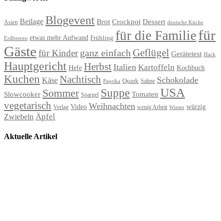
Blogevent
Beilage
Brot
Crockpot
Dessert
Asien
deutsche Küche
für
für die Familie
etwas mehr Aufwand
Frühling
Erdbeeren
Gäste
Geflügel
ganz einfach
für Kinder
Gerätetest
Hack
Hauptgericht
Herbst
Italien
Kartoffeln
Hefe
Kochbuch
Kuchen
Nachtisch
Schokolade
Käse
Quark
Sahne
Paprika
USA
Suppe
Sommer
Slowcooker
Tomaten
Spargel
vegetarisch
Weihnachten
Video
würzig
Verlag
wenig Arbeit
Winter
Äpfel
Zwiebeln
Aktuelle Artikel