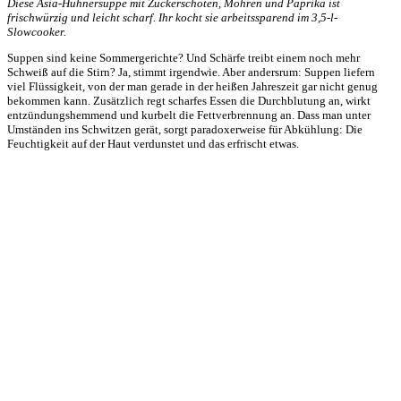
Diese Asia-Hühnersuppe mit Zuckerschoten, Möhren und Paprika ist
frischwürzig und leicht scharf. Ihr kocht sie arbeitssparend im 3,5-l-
Slowcooker.
Suppen sind keine Sommergerichte? Und Schärfe treibt einem noch mehr
Schweiß auf die Stirn? Ja, stimmt irgendwie. Aber andersrum: Suppen liefern
viel Flüssigkeit, von der man gerade in der heißen Jahreszeit gar nicht genug
bekommen kann. Zusätzlich regt scharfes Essen die Durchblutung an, wirkt
entzündungshemmend und kurbelt die Fettverbrennung an. Dass man unter
Umständen ins Schwitzen gerät, sorgt paradoxerweise für Abkühlung: Die
Feuchtigkeit auf der Haut verdunstet und das erfrischt etwas.