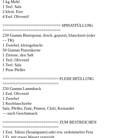
1 kg Mehl
1 Teel. Salz
2 klein. Eier
4 Essl. Olivenöl
=========================== SPINATFÜLLUNG
===========================
250 Gramm Blattspinat, frisch, geputzt, blanchiert (oder
— TK)
1 Zwiebel, kleingehackt
50 Gramm Pinienkerne
1 Zitrone; den Saft
1 Teel. Olivenöl
1 Teel. Salz
1 Prise Pfeffer
========================== FLEISCHFÜLLUNG
==========================
250 Gramm Lammhack
1 Essl. Olivenöl
1 Zwiebel
1 Knoblauchzehe
Salz, Pfeffer, Zimt, Piment, Chili, Koriander
— nach Geschmnack
========================== ZUM BESTREICHEN
==========================
1 Essl. Tahini (Sesampaste) oder etw. zerkrümelter Feta
1 Ei, mit etwas Wasser verquirlt