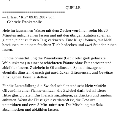
============================== QUELLE
==============================
— Erfasst *RK* 09.05.2007 von
— Gabriele Frankemölle
Hefe im lauwarmen Wasser mit dem Zucker verrühren, zehn bis 20
Minuten aufschäumen lassen und mit den übrigen Zutaten zu einem
glatten, nicht zu festen Teig verkneten. Eine Kugel formen, mit Mehl
bestäuben, mit einem feuchten Tuch bedecken und zwei Stunden ruhen
lassen.
Für die Spinatfüllung die Pinienkerne (Gabi: oder grob gehackte
Walnusskerne) in einer beschichteten Pfanne ohne Fett anrösten und
abkühlen lassen. Zwiebeln in Öl andünsten, Spinat hinzugeben,
ebenfalls dünsten, danach gut ausdrücken. Zitronensaft und Gewürze
hinzugeben, beiseite stellen.
Für die Lammfüllung die Zwiebel schälen und sehr klein würfeln.
Olivenöl in einer Pfanne erhitzen, die Zwiebel darin bei mittlerer
Hitze glasig braten. Das Fleisch hinzufügen, zerdrücken und rundum
anbraten. Wenn die Flüssigkeit verdampft ist, die Gewürze
unterrühren und etwa 3 Min. mitrösten. Die Mischung mit Salz
abschmecken und abkühlen lassen.