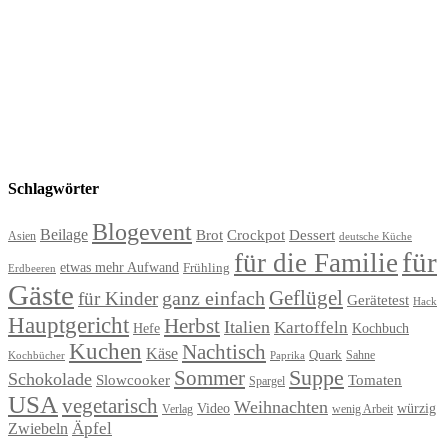
Schlagwörter
Blogevent
Beilage
Brot
Crockpot
Dessert
Asien
deutsche Küche
für
für die Familie
etwas mehr Aufwand
Frühling
Erdbeeren
Gäste
Geflügel
ganz einfach
für Kinder
Gerätetest
Hack
Hauptgericht
Herbst
Italien
Kartoffeln
Hefe
Kochbuch
Kuchen
Nachtisch
Käse
Quark
Sahne
Paprika
Kochbücher
Suppe
Sommer
Schokolade
Slowcooker
Tomaten
Spargel
USA
vegetarisch
Weihnachten
Video
würzig
Verlag
wenig Arbeit
Äpfel
Zwiebeln