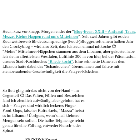
Huch, kurz vor knapp: Morgen endet der “
Blog-Event XXIII – Antipasti, Tapas,
Mezze: Kleine Happen rund um’s Mittelmeer
“. Seit zwei Jahren gibt es den
Kochwettbewerb für deutschsprachige (Food-)Blogger, seit einem halben Jahr
den Crockyblog – wird also Zeit, dass ich auch einmal mitkoche 😉
“Meine” Mittelmeer-Häppchen stammen aus dem Libanon, aber gekostet habe
ich sie im allertiefsten Westfalen, Luftlinie 300 m von hier, bei der Präsentation
unseres Stadt-Kochbuches
“Rhede kocht”
. Eine sehr nette Dame aus dem
Libanon hatte dabei das “Schaukochen” übernommen und faltete mit
atemberaubender Geschwindigkeit die Fatayer-Päckchen.
So flott ging mir das nicht von der Hand – im
Gegenteil 😉 Das Falten, Füllen und Bestreichen
fand ich ziemlich aufwändig, aber gelohnt hat es
sich – Fatayer sind wirklich leckeres Finger
Food. Oops, falscher Kulturkreis, “Mazza” heisst
es im Libanon! Übrigens, wenn’s mal kleinere
Mengen sein sollen: Die halbe Teigmenge reicht
genau für eine Füllung, entweder Fleisch- oder
Spinat.
========== REZKONV-Rezept –