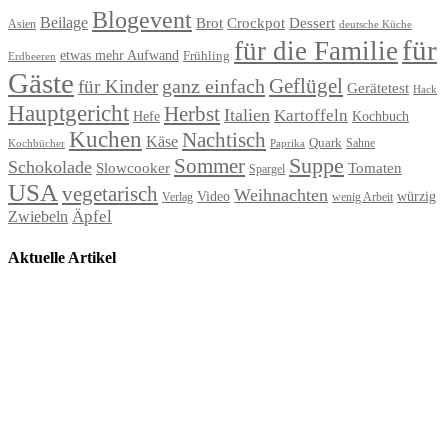
Blogevent
Beilage
Brot
Crockpot
Dessert
Asien
deutsche Küche
für
für die Familie
etwas mehr Aufwand
Frühling
Erdbeeren
Gäste
Geflügel
ganz einfach
für Kinder
Gerätetest
Hack
Hauptgericht
Herbst
Italien
Kartoffeln
Hefe
Kochbuch
Kuchen
Nachtisch
Käse
Quark
Sahne
Paprika
Kochbücher
Suppe
Sommer
Schokolade
Slowcooker
Tomaten
Spargel
USA
vegetarisch
Weihnachten
Video
würzig
Verlag
wenig Arbeit
Äpfel
Zwiebeln
Aktuelle Artikel