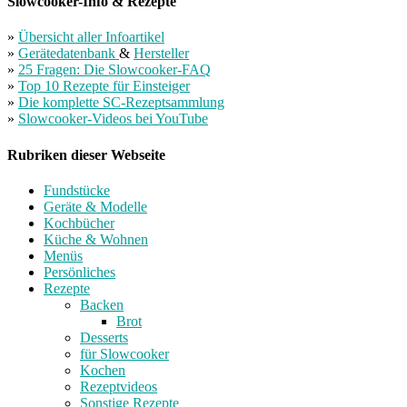
Slowcooker-Info & Rezepte
»
Übersicht aller Infoartikel
»
Gerätedatenbank
&
Hersteller
»
25 Fragen: Die Slowcooker-FAQ
»
Top 10 Rezepte für Einsteiger
»
Die komplette SC-Rezeptsammlung
»
Slowcooker-Videos bei YouTube
Rubriken dieser Webseite
Fundstücke
Geräte & Modelle
Kochbücher
Küche & Wohnen
Menüs
Persönliches
Rezepte
Backen
Brot
Desserts
für Slowcooker
Kochen
Rezeptvideos
Sonstige Rezepte