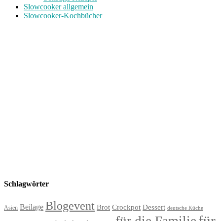
Slowcooker allgemein
Slowcooker-Kochbücher
Schlagwörter
Blogevent
Beilage
Brot
Crockpot
Dessert
Asien
deutsche Küche
für