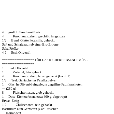
4 groß. Hühnerbrustfilets
4 Knoblauchzehen, geschält, im ganzen
1/2 Bund Glatte Petersilie, gehackt
Saft und Schalenabrieb einer Bio-Zitrone
Salz, Pfeffer
4-6 Essl. Olivenöl
================== FÜR DAS KICHERERBSENGEMÜSE
==================
1 Essl. Olivenöl
1 Zwiebel, fein gehackt
4 Knoblauchzehen, feinst gehackt (Gabi: 1)
1/2 Teel. Geräuchertes Paprikapulver
1 Glas In Olivenöl eingelegte gegrilltre Paprikaschoten
— (280 g)
8 Fleischtomaten, grob gehackt
1 Dose Kichererbsen, etwa 400 g, abgetropft
Etwas Essig
1-2 Chilischoten, fein gehackt
Basilikum zum Garnieren (Gabi: frischer
— Koriander)