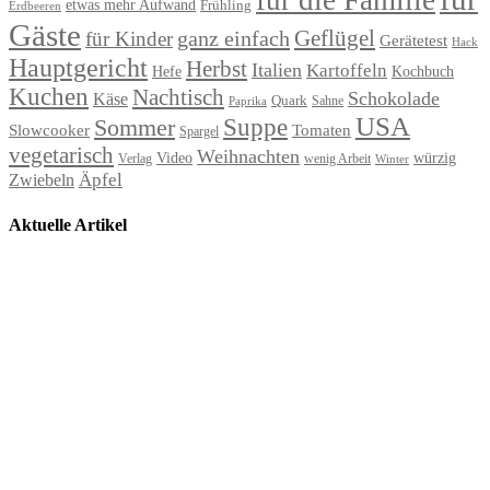
für die Familie
etwas mehr Aufwand
Frühling
Erdbeeren
Gäste
Geflügel
ganz einfach
für Kinder
Gerätetest
Hack
Hauptgericht
Herbst
Italien
Kartoffeln
Hefe
Kochbuch
Kuchen
Nachtisch
Schokolade
Käse
Quark
Sahne
Paprika
USA
Suppe
Sommer
Slowcooker
Tomaten
Spargel
vegetarisch
Weihnachten
Video
würzig
Verlag
wenig Arbeit
Winter
Äpfel
Zwiebeln
Aktuelle Artikel