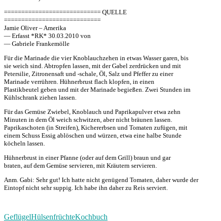
============================ QUELLE
============================
Jamie Oliver – Amerika
— Erfasst *RK* 30.03.2010 von
— Gabriele Frankemölle
Für die Marinade die vier Knoblauchzehen in etwas Wasser garen, bis
sie weich sind. Abtropfen lassen, mit der Gabel zerdrücken und mit
Petersilie, Zitronensaft und -schale, Öl, Salz und Pfeffer zu einer
Marinade verrühren. Hühnerbrust flach klopfen, in einen
Plastikbeutel geben und mit der Marinade begießen. Zwei Stunden im
Kühlschrank ziehen lassen.
Für das Gemüse Zwiebel, Knoblauch und Paprikapulver etwa zehn
Minuten in dem Öl weich schwitzen, aber nicht bräunen lassen.
Paprikaschoten (in Streifen), Kichererbsen und Tomaten zufügen, mit
einem Schuss Essig ablöschen und würzen, etwa eine halbe Stunde
köcheln lassen.
Hühnerbrust in einer Pfanne (oder auf dem Grill) braun und gar
braten, auf dem Gemüse servieren, mit Kräutern servieren.
Anm. Gabi: Sehr gut! Ich hatte nicht genügend Tomaten, daher wurde der
Eintopf nicht sehr suppig. Ich habe ihn daher zu Reis serviert.
Geflügel
Hülsenfrüchte
Kochbuch