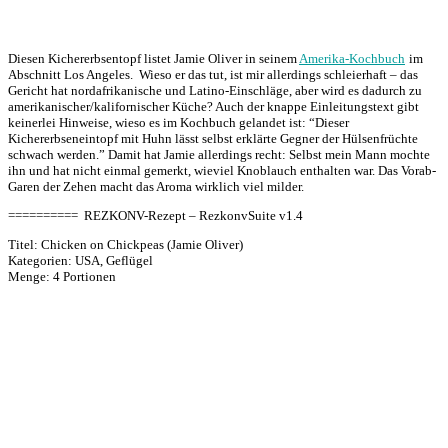
Diesen Kichererbsentopf listet Jamie Oliver in seinem
Amerika-Kochbuch
im
Abschnitt Los Angeles. Wieso er das tut, ist mir allerdings schleierhaft – das
Gericht hat nordafrikanische und Latino-Einschläge, aber wird es dadurch zu
amerikanischer/kalifornischer Küche? Auch der knappe Einleitungstext gibt
keinerlei Hinweise, wieso es im Kochbuch gelandet ist: “Dieser
Kichererbseneintopf mit Huhn lässt selbst erklärte Gegner der Hülsenfrüchte
schwach werden.” Damit hat Jamie allerdings recht: Selbst mein Mann mochte
ihn und hat nicht einmal gemerkt, wieviel Knoblauch enthalten war. Das Vorab-
Garen der Zehen macht das Aroma wirklich viel milder.
========== REZKONV-Rezept – RezkonvSuite v1.4
Titel: Chicken on Chickpeas (Jamie Oliver)
Kategorien: USA, Geflügel
Menge: 4 Portionen