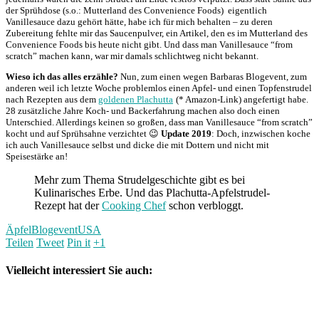
der Sprühdose (s.o.: Mutterland des Convenience Foods) eigentlich
Vanillesauce dazu gehört hätte, habe ich für mich behalten – zu deren
Zubereitung fehlte mir das Saucenpulver, ein Artikel, den es im Mutterland des
Convenience Foods bis heute nicht gibt. Und dass man Vanillesauce “from
scratch” machen kann, war mir damals schlichtweg nicht bekannt.
Wieso ich das alles erzähle?
Nun, zum einen wegen Barbaras Blogevent, zum
anderen weil ich letzte Woche problemlos einen Apfel- und einen Topfenstrudel
nach Rezepten aus dem
goldenen Plachutta
(* Amazon-Link) angefertigt habe.
28 zusätzliche Jahre Koch- und Backerfahrung machen also doch einen
Unterschied. Allerdings keinen so großen, dass man Vanillesauce “from scratch”
kocht und auf Sprühsahne verzichtet 😉
Update 2019
: Doch, inzwischen koche
ich auch Vanillesauce selbst und dicke die mit Dottern und nicht mit
Speisestärke an!
Mehr zum Thema Strudelgeschichte gibt es bei
Kulinarisches Erbe. Und das Plachutta-Apfelstrudel-
Rezept hat der
Cooking Chef
schon verbloggt.
Äpfel
Blogevent
USA
Teilen
Tweet
Pin it
+1
Vielleicht interessiert Sie auch: