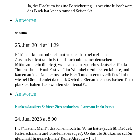
Ja, der Plachutta ist eine Bereicherung – aber eine kiloschwere,
das Buch hat knapp tausend Seiten 🙂
Antworten
Sabrina
25. Juni 2014 at 11:29
Hähä, das kommt mir bekannt vor. Ich hab bei meinem
Auslandsaufenthalt in Estland auch mit meiner deutschen
Mitbewohnerin überlegt, was man denn typisches deutsches für das
“International Food Festival” im Wohnheim zubereiten könnte, und
kamen auf den Nenner russische Eier. Trotz Internet verlief es ähnlich
wie bei Dir und endet damit, daß wir die Eier auf dem russischen Tisch
platziert haben. Leer wurden sie allemal 🙂
Antworten
Kuchenklassiker: Saftiger Zitronenkuchen | Langsam kocht besser
24. Juni 2023 at 8:00
[…] “Instant Mehl”, das ich eh noch im Vorrat hatte (auch für Knödel,
Kaiserschmarrn und Strudel ist es super). Ob das die Struktur so schön
gleichmäßig gemacht hat? Keine Ahnung – […]