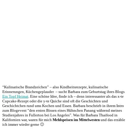
“Kulinarische Brandzeichen” – also Kindheitsrezepte, kulinarische
Erinnerungen, Küchengeplauder – sucht Barbara zum Geburtstag ihres Blogs
Ein Topf Heimat
. Eine schöne Idee, finde ich – denn interessanter als das x-te
Cupcake-Rezept oder die y-te Quiche sind oft die Geschichten und
Geschichtchen rund ums Kochen und Essen. Barbara beschrieb in ihrem Intro
zum Blogevent “den ersten Bissen eines Hühnchen Panang während meines
Studienjahres in Fullerton bei Los Angeles”. Was für Barbara Thaifood in
Kalifornien war, waren für mich
Mehlspeisen im Mittelwesten
und das erzähle
ich immer wieder gerne 🙂