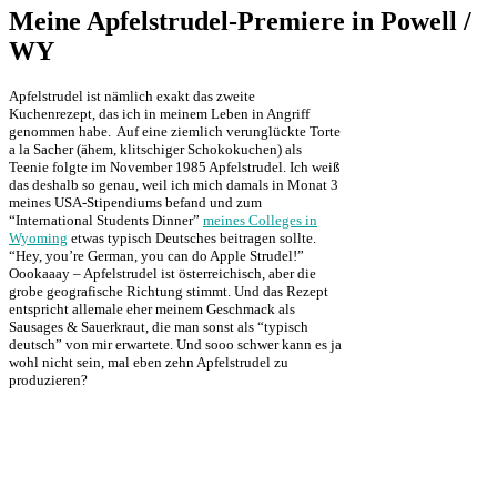
Meine Apfelstrudel-Premiere in Powell /
WY
Apfelstrudel ist nämlich exakt das zweite
Kuchenrezept, das ich in meinem Leben in Angriff
genommen habe. Auf eine ziemlich verunglückte Torte
a la Sacher (ähem, klitschiger Schokokuchen) als
Teenie folgte im November 1985 Apfelstrudel. Ich weiß
das deshalb so genau, weil ich mich damals in Monat 3
meines USA-Stipendiums befand und zum
“International Students Dinner”
meines Colleges in
Wyoming
etwas typisch Deutsches beitragen sollte.
“Hey, you’re German, you can do Apple Strudel!”
Oookaaay – Apfelstrudel ist österreichisch, aber die
grobe geografische Richtung stimmt. Und das Rezept
entspricht allemale eher meinem Geschmack als
Sausages & Sauerkraut, die man sonst als “typisch
deutsch” von mir erwartete. Und sooo schwer kann es ja
wohl nicht sein, mal eben zehn Apfelstrudel zu
produzieren?