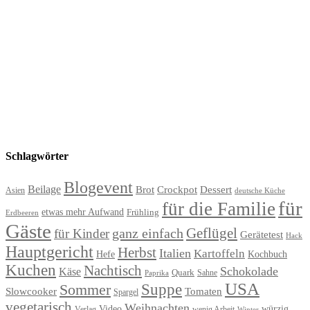
Schlagwörter
Blogevent
Beilage
Brot
Crockpot
Dessert
Asien
deutsche Küche
für
für die Familie
etwas mehr Aufwand
Frühling
Erdbeeren
Gäste
Geflügel
ganz einfach
für Kinder
Gerätetest
Hack
Hauptgericht
Herbst
Italien
Kartoffeln
Hefe
Kochbuch
Kuchen
Nachtisch
Schokolade
Käse
Quark
Sahne
Paprika
USA
Suppe
Sommer
Slowcooker
Tomaten
Spargel
vegetarisch
Weihnachten
Video
würzig
Verlag
wenig Arbeit
Winter