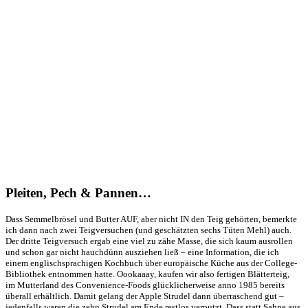
Pleiten, Pech & Pannen…
Dass Semmelbrösel und Butter AUF, aber nicht IN den Teig gehörten, bemerkte
ich dann nach zwei Teigversuchen (und geschätzten sechs Tüten Mehl) auch.
Der dritte Teigversuch ergab eine viel zu zähe Masse, die sich kaum ausrollen
und schon gar nicht hauchdünn ausziehen ließ – eine Information, die ich
einem englischsprachigen Kochbuch über europäische Küche aus der College-
Bibliothek entnommen hatte. Oookaaay, kaufen wir also fertigen Blätterteig,
im Mutterland des Convenience-Foods glücklicherweise anno 1985 bereits
überall erhältlich. Damit gelang der Apple Strudel dann überraschend gut –
jedenfalls waren die zehn Strudel am Ende restlos verputzt. Dass statt Sahne aus