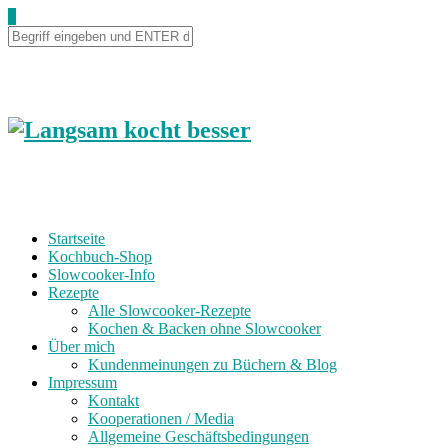
Skip
0
to
Recipe
Startseite
Kochbuch-Shop
Slowcooker-Info
Rezepte
Alle Slowcooker-Rezepte
Kochen & Backen ohne Slowcooker
Über mich
Kundenmeinungen zu Büchern & Blog
Impressum
Kontakt
Kooperationen / Media
Allgemeine Geschäftsbedingungen