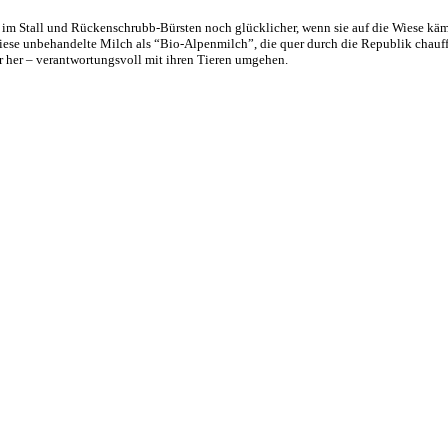
f im Stall und Rückenschrubb-Bürsten noch glücklicher, wenn sie auf die Wiese käm
ese unbehandelte Milch als “Bio-Alpenmilch”, die quer durch die Republik chauffie
er her – verantwortungsvoll mit ihren Tieren umgehen.