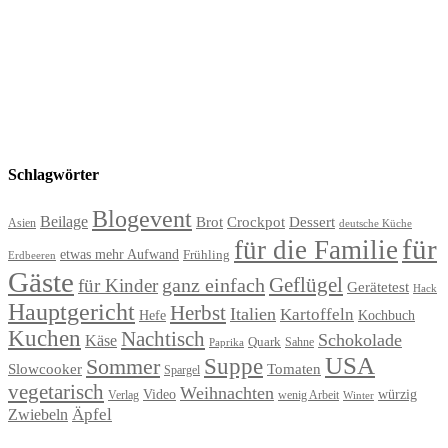
Schlagwörter
Blogevent
Beilage
Brot
Crockpot
Dessert
Asien
deutsche Küche
für
für die Familie
etwas mehr Aufwand
Frühling
Erdbeeren
Gäste
Geflügel
ganz einfach
für Kinder
Gerätetest
Hack
Hauptgericht
Herbst
Italien
Kartoffeln
Hefe
Kochbuch
Kuchen
Nachtisch
Schokolade
Käse
Quark
Sahne
Paprika
USA
Suppe
Sommer
Slowcooker
Tomaten
Spargel
vegetarisch
Weihnachten
Video
würzig
Verlag
wenig Arbeit
Winter
Äpfel
Zwiebeln