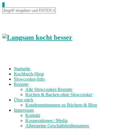
Skip
0
to
Recipe
Startseite
Kochbuch-Shop
Slowcooker-Info
Rezepte
Alle Slowcooker-Rezepte
Kochen & Backen ohne Slowcooker
Über mich
Kundenmeinungen zu Büchern & Blog
Impressum
Kontakt
Kooperationen / Media
Allgemeine Geschäftsbedingungen