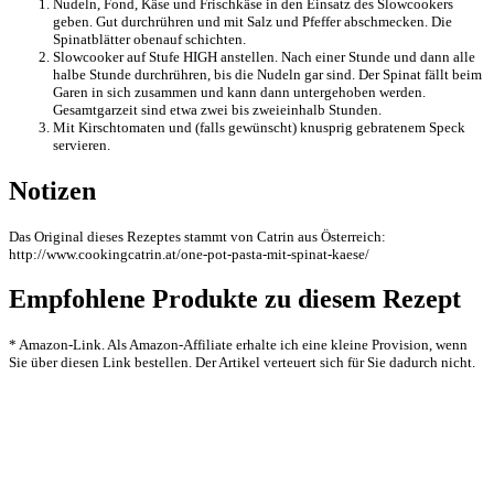
Nudeln, Fond, Käse und Frischkäse in den Einsatz des Slowcookers
geben. Gut durchrühren und mit Salz und Pfeffer abschmecken. Die
Spinatblätter obenauf schichten.
Slowcooker auf Stufe HIGH anstellen. Nach einer Stunde und dann alle
halbe Stunde durchrühren, bis die Nudeln gar sind. Der Spinat fällt beim
Garen in sich zusammen und kann dann untergehoben werden.
Gesamtgarzeit sind etwa zwei bis zweieinhalb Stunden.
Mit Kirschtomaten und (falls gewünscht) knusprig gebratenem Speck
servieren.
Notizen
Das Original dieses Rezeptes stammt von Catrin aus Österreich:
http://www.cookingcatrin.at/one-pot-pasta-mit-spinat-kaese/
Empfohlene Produkte zu diesem Rezept
* Amazon-Link. Als Amazon-Affiliate erhalte ich eine kleine Provision, wenn
Sie über diesen Link bestellen. Der Artikel verteuert sich für Sie dadurch nicht.