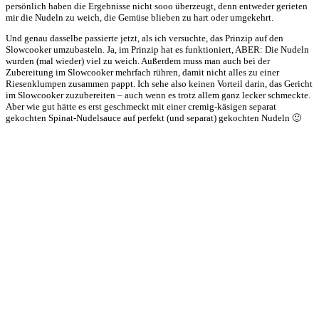
persönlich haben die Ergebnisse nicht sooo überzeugt, denn entweder gerieten
mir die Nudeln zu weich, die Gemüse blieben zu hart oder umgekehrt.
Und genau dasselbe passierte jetzt, als ich versuchte, das Prinzip auf den
Slowcooker umzubasteln. Ja, im Prinzip hat es funktioniert, ABER: Die Nudeln
wurden (mal wieder) viel zu weich. Außerdem muss man auch bei der
Zubereitung im Slowcooker mehrfach rühren, damit nicht alles zu einer
Riesenklumpen zusammen pappt. Ich sehe also keinen Vorteil darin, das Gericht
im Slowcooker zuzubereiten – auch wenn es trotz allem ganz lecker schmeckte.
Aber wie gut hätte es erst geschmeckt mit einer cremig-käsigen separat
gekochten Spinat-Nudelsauce auf perfekt (und separat) gekochten Nudeln 🙂